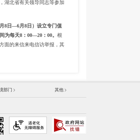
，湖北省有关领导同志等参加
月8日—6月8日）设立专门值
为每天8：00—20：00。
根
方面的来信来电信访举报，其
发展和改革委员会
境部门
其他
和信息化部
部
资源和社会保障部
和城乡建设部
农村部
卫生健康委员会