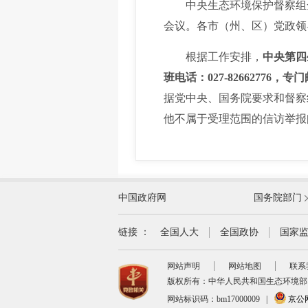
中央生态环境保护督察组全
会议。各市（州、区）党政领
根据工作安排，
中央第四
班电话：027-8266277
据党中央、国务院要求和督察
他不属于受理范围的信访举报
外交部
中国政府网
国务院部门
教育部
国家民族事务委员会
链接 ：
全国人大
全国政协
国家
司法部
网站声明
网站地图
联系
自然资源部
版权所有：中华人民共和国生态环境部
交通运输部
网站标识码：bm17000009
|
京公网安
商务部