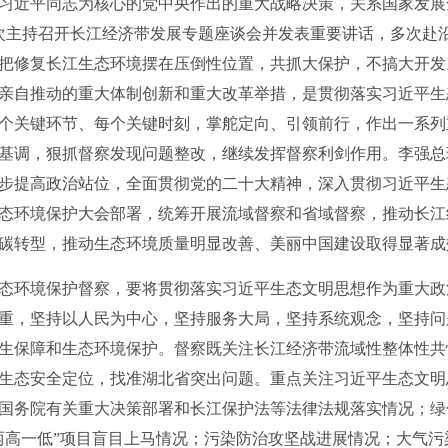
习近平同志为核心的党中央作出的重大战略决策，关系国家发展
次主持召开长江经济带发展专题座谈会并发表重要讲话，多次赴
把修复长江生态环境摆在压倒性位置，共抓大保护，不搞大开发
亲自推动的重大体制创新和重大改革举措，是贯彻落实习近平生
个关键环节、每个关键时刻，掌舵定向、引领前行，作出一系列
基调，狠抓督察发现问题整改，继续发挥督察利剑作用。李强总
步提高政治站位，全面贯彻党的二十大精神，深入贯彻习近平生
态环境保护大会部署，统筹开展流域督察和省域督察，推动长江
碳转型，推动生态环境质量明显改善、美丽中国建设取得显著成
环境保护督察，要将贯彻落实习近平生态文明思想作为重大政
重，坚持以人民为中心，坚持服务大局，坚持系统观念，坚持问
生保障和生态环境保护。督察既关注长江经济带流域性整体性共
生态安全定位，找准湖北省突出问题。重点关注习近平生态文明
国务院有关重大决策部署和长江保护法等法律法规落实情况；绿
两高一低”项目盲目上马情况；污染防治攻坚战进展情况；大气