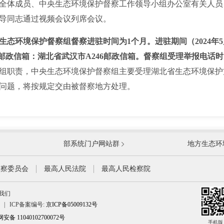
体成员、中央生态环境保护督察工作领导小组办公室有关人员
导同志通过视频会议列席会议。
生态环境保护督察组督察进驻时间为1个月。进驻期间（2024年5
6，专门邮政信箱：湖北省武汉市A246邮政信箱。督察组受理举报电话时间
组职责，中央生态环境保护督察组主要受理湖北省生态环境保护
问题，将按规定交由被督察地方处理。
国防部
国家
部系统门户网站群
地方生态环
科学技术部
工业
公安部
民政
监察委员会
最高人民法院
最高人民检察院
财政部
人力
我们
生态环境部
住房
|
ICP备案编号:
京ICP备05009132号
水利部
农业
备 11040102700072号
文化和旅游部
手机版
国家