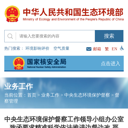
热门搜索：
环境影响评价
空气质量
邮箱
繁
EN
点击进入
业务工作
当前位置：
首页
>
业务工作
>
中央生态环境保护督察
>
督
察管理
中央生态环境保护督察工作领导小组办公室
致函要求精准科学依法推进边督边改 严