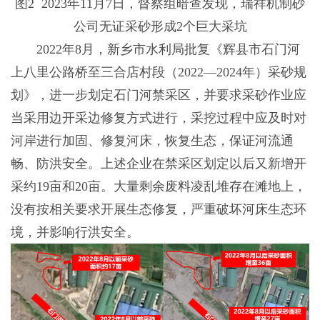
图2 2023年11月7日，督察组暗查发现，瑞祥机制砂
公司无证采砂形成2个巨大采坑
2022年8月，新乡市水利局批复《辉县市石门河
上八里公路桥至三合店村段（2022—2024年）采砂规
划》，进一步划定石门河禁采区，并要求采砂作业应
当采用边开采边修复方式进行，采挖过程中应及时对
河岸进行加固、修复河床，恢复生态，保证河流通
畅、防洪安全。上述企业在禁采区划定以后又新增开
采约19亩和20亩。大量剩余废料凌乱堆存在滩地上，
没有按相关要求开展生态修复，严重破坏河床生态环
境，并影响行洪安全。