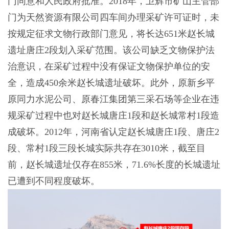
门同意和人民政府批准。2018年，卫辉市矿山主管部
门为天然资源有限公司四车间办理采矿许可证时，未
按规定征求文物行政部门意见，将长达651米赵长城
遗址唐庄2段划入采矿范围。该公司缺乏文物保护法
治意识，在采矿过程中没有保证文物保护单位的安
全，造成450余米赵长城遗址破坏。此外，原新乡平
原同力水泥公司、原春江集团第三采石场等企业在违
规采矿过程中也对赵长城唐庄1段和赵长城常村1段造
成破坏。2012年，河南省认定赵长城唐庄1段、唐庄2
段、常村1段三段长城实际共存在3010米，截至目
前，赵长城遗址仅存在855米，71.6%长度的长城遗址
已遭到不同程度破坏。