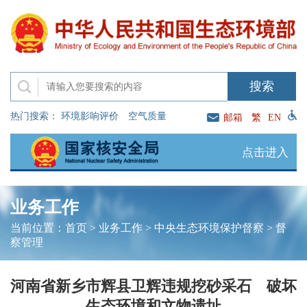
热门搜索：
环境影响评价
空气质量
邮箱
繁
EN
点击进入
业务工作
当前位置：
首页
>
业务工作
>
中央生态环境保护督察
>
督
察管理
河南省新乡市辉县卫辉违规挖砂采石 破坏
生态环境和文物遗址