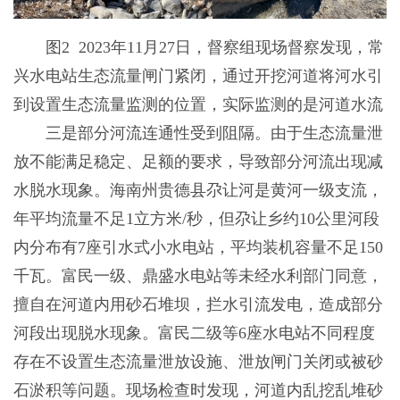
图2 2023年11月27日，督察组现场督察发现，常
兴水电站生态流量闸门紧闭，通过开挖河道将河水引
到设置生态流量监测的位置，实际监测的是河道水流
三是部分河流连通性受到阻隔。由于生态流量泄
放不能满足稳定、足额的要求，导致部分河流出现减
水脱水现象。海南州贵德县尕让河是黄河一级支流，
年平均流量不足1立方米/秒，但尕让乡约10公里河段
内分布有7座引水式小水电站，平均装机容量不足150
千瓦。富民一级、鼎盛水电站等未经水利部门同意，
擅自在河道内用砂石堆坝，拦水引流发电，造成部分
河段出现脱水现象。富民二级等6座水电站不同程度
存在不设置生态流量泄放设施、泄放闸门关闭或被砂
石淤积等问题。现场检查时发现，河道内乱挖乱堆砂