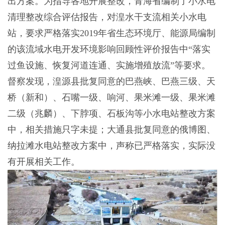
出方案。为指导各地开展整改，青海省编制了小水电
清理整改综合评估报告，对湟水干支流相关小水电
站，要求严格落实2019年省生态环境厅、能源局编制
的该流域水电开发环境影响回顾性评价报告中“落实
过鱼设施、恢复河道连通、实施增殖放流”等要求。
督察发现，湟源县批复同意的巴燕峡、巴燕三级、天
桥（新和）、石嘴一级、响河、果米滩一级、果米滩
二级（兆麟）、下脖项、石板沟等小水电站整改方案
中，相关措施只字未提；大通县批复同意的俄博图、
纳拉滩水电站整改方案中，声称已严格落实，实际没
有开展相关工作。