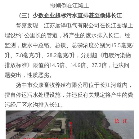
撒倾倒在江滩上
（三）少数企业超标污水直排甚至偷排长江
督察发现，江苏远泽电气有限公司在长江围堤上
埋设约1公里长的管道，将产生的废水排入长江。经
监测，废水中总铬、总镍、总磷浓度分别为15.5毫克/
升、7.8毫克/升、28.2毫克/升，分别超《电镀污染物
排放标准》限值的14.5倍、14.6倍、27.2倍，违法问
题突出，性质恶劣。
扬中市众康畜牧养殖有限公司位于长江河道内，
擅自停运污水处理设施，并违反有关规定将产生的粪
污经厂区水沟排入长江。