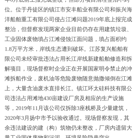
位。位于丹徒区的镇江市安丰船业有限公司和振兴海
洋船舶重工有限公司侵占江滩问题2019年底上报完成
整治，但督察发现两家企业目前仍存在用建筑垃圾、
工业固体废物填占江滩侵蚀江面问题，填占面积约
1.8万平方米，岸线生态遭到破坏。江苏复兴船舶有
限公司未经审批违法占用长江岸线新建船舶修造和拆
解项目，现场督察时企业正在开展国家明令禁止的冲
滩拆船作业，废机油等危险废物随意抛撒倾倒在江滩
上，大量含油废水直排长江。镇江环太硅科技有限公
司违法占用滩地430亩建设厂房及相应的生产设施
等，2019年11月该公司仅拆除3座栈桥及少量建筑，
2020年3月扬中市予以验收通过。现场督察发现，其
余违法建设的建（构）筑物仍未整改，厂房内遗留大
量工业固体废物和污泥，环境风险隐患突出。