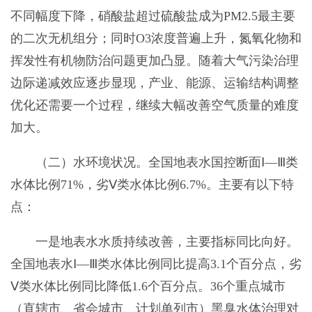
不同幅度下降，硝酸盐超过硫酸盐成为PM2.5最主要
的二次无机组分；同时O3浓度普遍上升，氮氧化物和
挥发性有机物防治问题更加凸显。随着大气污染治理
边际递减效应逐步显现，产业、能源、运输结构调整
优化还需要一个过程，继续大幅改善空气质量的难度
加大。
（二）水环境状况。全国地表水国控断面Ⅰ—Ⅲ类
水体比例71%，劣Ⅴ类水体比例6.7%。主要有以下特
点：
一是地表水水质持续改善，主要指标同比向好。
全国地表水Ⅰ—Ⅲ类水体比例同比提高3.1个百分点，劣
Ⅴ类水体比例同比降低1.6个百分点。36个重点城市
（直辖市、省会城市、计划单列市）黑臭水体治理对