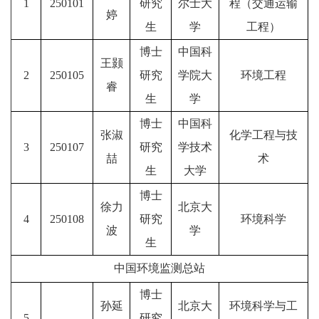
1
250101
研究
尔士大
程（交通运输
婷
生
学
工程）
博士
中国科
王颢
2
250105
研究
学院大
环境工程
睿
生
学
博士
中国科
张淑
化学工程与技
3
250107
研究
学技术
喆
术
生
大学
博士
徐力
北京大
4
250108
研究
环境科学
波
学
生
中国环境监测总站
博士
孙延
北京大
环境科学与工
5
研究