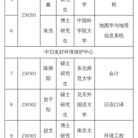
鑫
学
程
生
250201
博士
中国科
地图学与地理
6
朱浩
研究
学院大
信息系统
生
学
中日友好环境保护中心
硕士
陈师
东北师
7
250301
研究
会计
阳
范大学
生
硕士
北京外
贠子
8
250302
研究
国语大
日语口译
彤
生
学
博士
赵文
南京大
9
250303
研究
环境工程