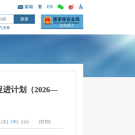
邮箱
繁
EN
点击进入
气质量
计划（2026—
[大]
[中]
[小]
[打印]