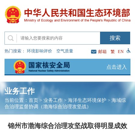
热门搜索：
环境影响评价
空气质量
邮箱
繁
EN
点击进入
业务工作
当前位置：
首页
>
业务工作
>
海洋生态环境保护
>
海域综
合治理监督协调（渤海综合治理攻坚战）
锦州市渤海综合治理攻坚战取得明显成效