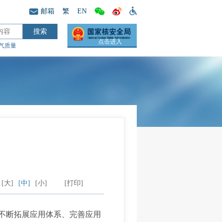
邮箱
繁
EN
点击进入
气质量
[大]
[中]
[小]
[打印]
不断拓展应用体系、完善应用