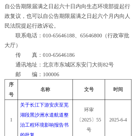
自公告期限届满之日起六十日内向生态环境部提起行
政复议，也可以自公告期限届满之日起六个月内向人
民法院提起行政诉讼。
联系电话：010-65646188、65646800（行政审批
大厅）
传 真：010-65646186
通讯地址：北京市东城区东安门大街82号
邮 编：100006
序
名称
文号
时间
号
关于长江下游安庆至芜
环审
湖段黑沙洲水道航道整
1
〔
2025
〕
55
2025
-6-4
治工程环境影响报告书
号
的批复