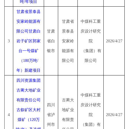
吨/年项目
甘肃省景泰县
安家岭能源有
甘肃省
中煤科工重
限公司甘肃白
甘肃
景泰县
庆设计研究
3
岩子矿区郭家
省白
安家岭
院
2026/4/27
台一号煤矿
银市
能源有
（集团）有
（
180万吨/
限公司
限公司
年）新建项目
四川资源集团
古蔺大地矿业
中煤科工重
有限责任公司
古蔺大
四川
庆设计研究
古叙矿区大村
地矿业
4
省泸
院
2026/4/27
煤矿（
120万
有限责
州市
（集团）有