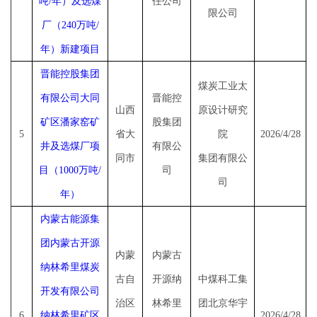
吨/年）及选煤
任公司
限公司
厂（240万吨/
年）新建项目
晋能控股集团
煤炭工业太
有限公司大同
晋能控
山西
原设计研究
矿区潘家窑矿
股集团
5
省大
院
2026/4/28
井及选煤厂项
有限公
同市
集团有限公
目（
1000万吨/
司
司
年）
内蒙古能源集
团内蒙古开源
内蒙
内蒙古
纳林希里煤炭
古自
开源纳
中煤科工集
开发有限公司
治区
林希里
团北京华宇
6
纳林希里矿区
2026/4/28