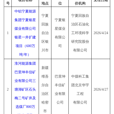
项目名称
受理日期
号
地点
位
价机构
中铝宁夏能源
宁夏
宁夏回族自
集团宁夏银星
宁夏银
回族
治区石油化
煤业有限公司
星煤业
1
自治
工环境科学
2026/4/24
银星一井扩建
有限公
区银
研究院股份
项目（
600
万
司
川市
有限公司
吨
/
年）
淮河能源集团
新疆
巴里坤丰信矿
维吾
巴里坤
中煤科工集
业有限公司三
尔自
丰信矿
团北京华宇
2
塘湖矿区石头
2026/4/27
治区
业有限
工程
梅二号矿井及
哈密
公司
有限公司
选煤厂
800万
市