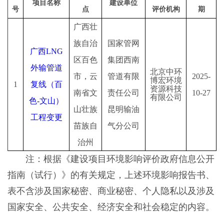
项目名称
建设单位
号
点
评价机构
期
广西壮
族自治
国家管网
广西
LNG
区百色
集团西南
外输管道
北京中环
市，云
管道有限
2025-
博宏环境
1
复线（百
资源科技
南省文
责任公司
10
-
27
有限公司
色-文山）
山壮族
昆明输油
工程变更
苗族自
气分公司
治州
注：根据《建设项目环境影响评价政府信息公开
指南（试行）》的有关规定，上述环境影响报告书、
表不含涉及国家秘密、商业秘密、个人隐私以及涉及
国家安全、公共安全、经济安全和社会稳定的内容。