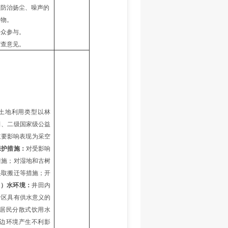
取防治扬尘、噪声的
废物。
公众参与。
审查意见。
土地利用类型以林
田、二级国家级公益
主要影响表现为采空
保护措施：
对受影响
措施；对湿地和古树
采取搬迁等措施；开
2）水环境：
井田内
价区具有供水意义的
居民分散式饮用水
边环境产生不利影