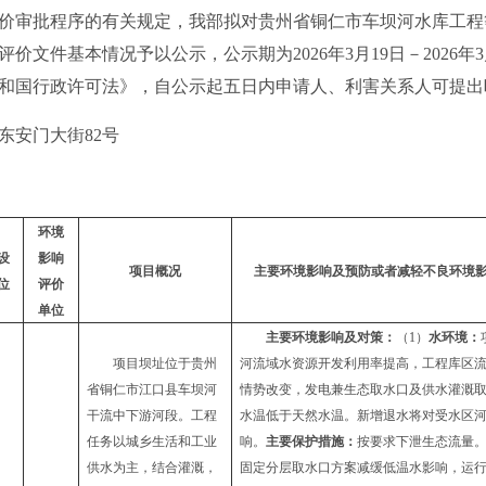
审批程序的有关规定，我部拟对贵州省铜仁市车坝河水库工程
价文件基本情况予以公示，公示期为2026年3月19日－2026年
和国行政许可法》，自公示起五日内申请人、利害关系人可提出
安门大街82号
环境
设
影响
项目概况
主要环境影响及预防或者减轻不良环境
位
评价
单位
主要环境影响及对策：
（
1）
水环境：
项目
坝址
位于
贵州
河
流域水资源开发利用率
提高
，
工程
库区
省铜仁市江口县车坝河
情势改变，
发电兼生态取水口及供水灌溉
干流中下游河段
。
工程
水温低于天然水温。新增退水
将
对受水区
任务以城乡生活和工业
响
。
主要保护措施：
按要求
下泄生态流量
供水为主，结合灌溉，
固定
分层取水
口
方案减缓低温水影响
，
运