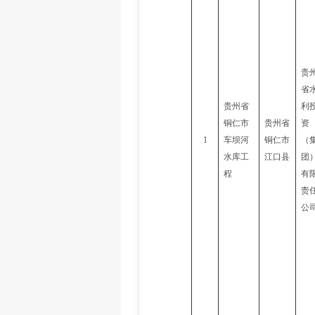
贵
省
贵州省
利
铜仁市
贵州省
资
1
车坝河
铜仁市
（
水库工
江口县
团
程
有
责
公