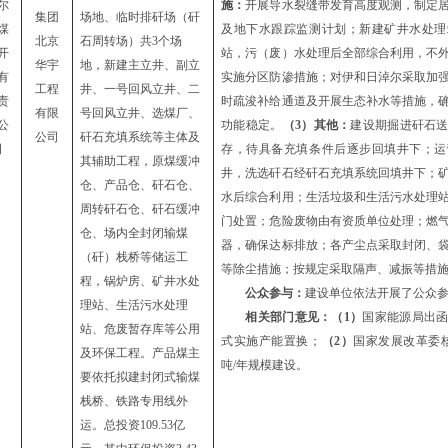
尔
施：
开展导水裂缝带发育高度观测，制定
集团
场地、临时排矸场（
矸
煤
及地下水跟踪监测计划；新建矿井水处理
北京
石周转场
）
共
3
个场
开
站，污（废）水处理后全部综合利用，不
华宇
地
，新建主立井、副立
有
实施分区防渗措施；对伊和日淖尔采取加
工程
井、一号回风立井、二
责
时疏浚补给通道及开展生态补水等措施，
有限
号回风立井、选煤厂、
公
功能稳定。
（
3）其他：
建设期掘进矸石
公司
矸石充填系统等主体及
司
存，待具备充填条件后逐步回填井下；运
其辅助工程，原煤缓冲
井，洗选矸石经矸石充填系统回填井下；
仓、产品仓、矸石仓、
水后综合利用；生活垃圾和生活污水处理
周转矸石仓、矸石缓冲
门处置；危险废物由有资质单位处理；燃
仓、场内全封闭输煤
器，确保达标排放
；各产尘点采取封闭、
（矸）栈桥等储运工
等除尘措施；按规定采取隔声、减振等措
程，锅炉房、矿井水处
公众参与：
建设单位依法开展了公众
理站、生活污水处理
相关部门意见：
（
1）
国
家能源局出
站、危废暂存库等公用
式实施产能置换；
（
2）
国家发展改革委
及环保工程。产品煤主
吨/年规模建设
。
要依托拟建封闭式输煤
栈桥、铁路专用线外
运。总投资
109.53亿