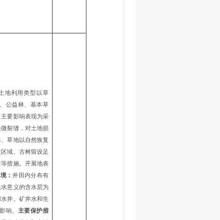
土地利用类型以草
、公益林、基本草
。主要影响表现为采
轻微裂缝，对土地损
林、草地以自然恢复
近区域、古树留设足
迁等措施。开展地表
环境：
井田内分布有
供水意义的含水层为
用水井。矿井水和生
影响。
主要保护措