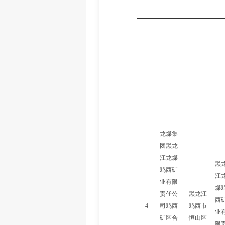
龙煤集
团黑龙
江龙煤
黑
鸡西矿
江
业有限
煤
责任公
黑龙江
西
4
司鸡西
鸡西市
业
矿区合
恒山区
限