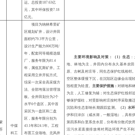
运。总投资
187.63亿
元，其中环保投资7.18
亿元。
项目为
纳林希里
矿
区规划矿井，设计井田
面积约
79.3
平方公里，
设计生产能力
8
0
0万吨/
年，配套同等规模选煤
主要环境影响及对策：（
1）生态
：
厂，服务年限
为
81.4
地、林地为主，井田内分布永久基本农田
年，属低瓦斯矿井。工
原、古树及村庄等，同生态保护红线相邻
程采用立井开拓方式、
空区整体缓慢下沉，在沉陷区边缘会出现
综采一次采全高采煤方
毁程度为轻度。
主要保护措施：
对耕地和
法、全部垮落法管理顶
为主，人工修复为辅；对生态保护红线邻
板。全井田划分为2个
够
保护煤柱
，对受影响村庄按时序采取搬
水平6个盘区，其中首
沉陷和生态影响长期跟踪监测。
（
2）水
采区
为
一盘区和二盘
伊和日淖尔（咸水湖，一般湿地），具有
区
，服务年限分别为
蒙
第四系
和
白垩系含水层
，分布有分散式饮
中煤
43.1
年
和
24.1
年
。工程
苏
活污水若直接排放将对周边环境产生不利
科工
布置
工业场地
、
北风井