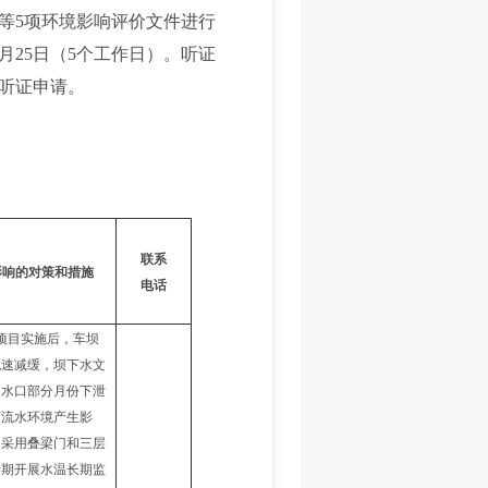
等5项环境影响评价文件进行
3月25日（5个工作日）。听证
听证申请。
联系
影响的对策和措施
电话
项目
实施后，
车坝
流速减缓，坝下水文
取水口
部分月份下泄
河流水环境产生影
。采用
叠梁门和三层
行期开展水温长期监