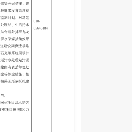
采煤等开采措施，确
水裂缝带发育高度观
踪监测计划。对马莲
010-
水处理站、生活污水
65646184
依法合规外排至九龙
展保水采煤措施效果
石送建设期弃渣场堆
矸石充填系统回填井
生活污水处理站污泥
废物由有资质单位处
除尘等除尘措施；按
。
抽采瓦斯
依托拟建
参与。
函同意项目以承诺方
核准项目按照
800万