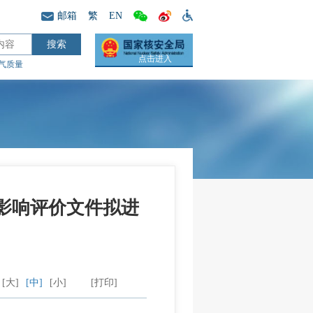
邮箱
繁
EN
点击进入
气质量
影响评价文件拟进
[大]
[中]
[小]
[打印]