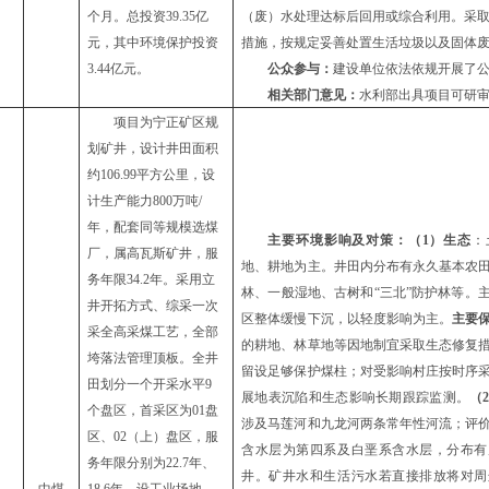
个月。总投资
39.35
亿
（
废
）
水处理达标后回用
或综合利用
。采
元，其中环境保护投资
措施，按规定妥善处置生活垃圾以及
固体
3.44
亿元。
公众参与：
建设单位依法依规开展了
相关部门意见：
水利部出具项目可研
项目为宁正矿区规
划矿井，设计井田面积
约
106.99平方公里，设
计生产能力800万吨/
年，配套同等规模选煤
主要环境影响及对策：
（
1）生态
：
厂，属高瓦斯矿井
，
服
地、耕地为主。井田内分布有永久基本农
务年限
34.2年。采用立
林、一般湿地、古树和
“三北”防护林等。
井开拓方式、综采一次
区整体缓慢下沉，以轻度影响为主。
主要
采全高采煤工艺，全部
的耕地、林草地等因地制宜采取生态修复
垮
落法管理顶板。全井
留设足够
保护煤柱
；对受影响村庄按时序
田划分一个开采水平
9
展地表沉陷和生态影响长期跟踪监测。
（
个盘区，首采区为01盘
涉及马莲河和九龙河两条常年性河流；评
区、02（上）盘区，服
含水层为第四系及白垩系含水层，分布有
务年限分别为22.7年、
井。矿井水和生活污水若直接排放将对周