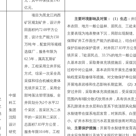
元，其中环保投资3.43
亿元。
项目为黑龙江鸡西
主要环境影响及对策：
（
1）生态：
井
矿区规划矿井，设计井
本农田、地方一般公益林、居民点、三处
田面积约
72.69平方公
主要表现为地表整体下沉，局部出现裂缝
里，设计生产能力150
保障矿井工作面生产能力的基础上，结合
万吨/年，配套同等规模
保护目标的保护需求，对井田
27.83平方
选煤厂，服务年限为
填开采，7处居民点、33.5%的地方一般公益林
62.5年，属高瓦斯矿
久基本农田，采取膏体充填措施后，采煤
井。工程采用立井开拓
过程中对公益林、基本农田等开展生态修
方式、综采一次采全高
响程度采取修缮等措施。对文物保护单位
采煤和综合机械化膏体
开展地表岩移和生态影响长期监测。
（
2）
充填开采工艺，采用全
穿过井田，采取膏体充填措施后，受采煤
中煤
部垮落法管理顶板。全
龙
范围内有
8眼分散式饮用水井，具有供水意
科工
井田划分为2个水平22
龙
系孔隙潜水含水层和白垩系下统顶部风化
集团
个采区，首采区为二水
鸡
水裂缝带在煤系地层发育，对第四系、白
沈阳
平的一采区和二采区，
矿
小
。
矿井水和生活污水若直接排放将对周
设计
总面积7.83平方公里，
有
响。
主要保护措施：
开展导水裂缝带发育
研究
服务年限10.6年。工程
责
供水应急预案以及地下水跟踪监测计划；