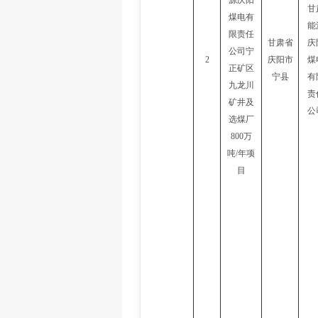
源庆阳
甘
煤电有
能
限责任
甘肃省
庆
公司宁
2
庆阳市
煤
正矿区
宁县
有
九龙川
责
矿井及
公
选煤厂
800万
吨/年项
目