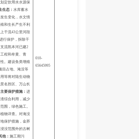
范划定饮用水水源保
生生态：
水库蓄水
量发生变化
，
水文情
繁殖和生长产生不利
以上干流
43公里河段
进行保护，拆除
干
，
支流凯本河已建
2
本工程和牟黄、青
010-
通性。
建设鱼类增殖
65645995
项目
占地、淹没等
占用等将对陆生动物
风景名胜区、万山长
。
主要保护措施：
进
弃渣综合利用，减少
工范围，绿色施工。
动植物详查。对淹没
迁地保护措施
，
金荞
及
浸没
范围外
的
古树
其
他
：
施工期污