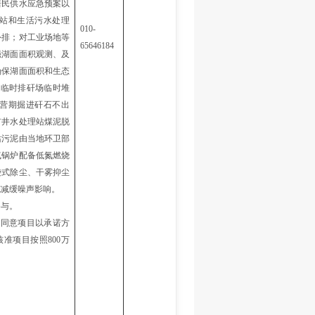
居民供水应急预案以
站和生活污水处理
010-
外排；对工业场地等
65646184
强湖面面积观测、及
确保湖面面积和生态
送
临时排矸场
临时堆
营期掘进矸石不出
矿井水处理站煤泥脱
站污泥由当地环卫部
气锅炉配
备低氮燃烧
袋式除尘、干雾抑尘
施减缓噪声影响。
参与。
函同意项目以承诺方
核准项目按照
800万