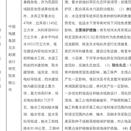
兼顾发电，并为巩固区
测
。
蓄水前做好库区
生态环保
清理；按规
域
脱
贫攻坚成果创造条
护区；配合落实水污染防治规划。（
2）
水
件
。
水库
正常蓄水位
后，水流变缓
等使
库区鱼类种群
结构和
数
478
米，总库容
1.145
亿
势变化、
低温水下泄等将对坝下河段鱼类
中国
州
立方米，
兴利库容
8910
影响。
主要保护措施：
将
车坝河
水库
库尾
电建
水
万立方米
，
多年平均供
和支流凯本河25.3公里河段
作为鱼类栖息地
集团
投
水
10513
万立方米。
项
流龙眼睛、斩龙关水电站
并进行生境修复
北京
目
建设内容包括
水源
工
座拦河坝补建鱼坡
。
建设过鱼设施，恢复
勘测
集
程和输水工程。
水源
工
塘、小花滩、于河等水电站所在河段的连
设计
）
程
由
挡水建筑物、取水
放流站，实施生态放流。
（
3）
陆生生态：
研究
限
建筑物、溢洪道、坝后
将对植物资源造成影响，施工噪声、生境
院有
任
电站等
组成
，
挡水建筑
产生一定影响。
项目涉及岑巩龙鳌河省级
限公
司
物
为碾压混凝土重力
寿湖国家湿地公园，
将对其产生一定影响
司
坝，最大坝高
85
米，
坝
一步优化料场选址和输水线路设计，强化
后
电站装机
0.
75
万千
渣场、施工占地和植被破坏。严格限制施
瓦。输水工程由输水隧
施工和蓄水前开展工程占地和淹没范围内
洞、输水管道、
提水泵
和浸没范围内古树、楠木
、花榈木等
采取
站
等组成，输水工程线
麦采取种子或根茎移植保护措施，
对
占地
路长
91.06
公里。工期
48
和重点保护植物
采取就地保护措施。
（
4）