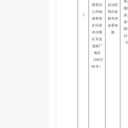
布
限责任
自治区
嘎
公司纳
鄂尔多
3
炭
林希里
斯市伊
发
矿区
苏
金霍洛
限
布尔嘎
旗
任
矿井及
选煤厂
项目
（
800万
吨/年）