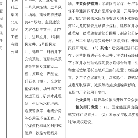
中煤
18.6年。设工业场地、
肃
响。
主要保护措施：
采取限高采煤、分层
科工
一号风井场地、二号风
源
保不导通第四系及白垩系含水层；开展导
集团
井场地、建设期弃渣场
阳
测，制定居民供水应急预案以及地下水跟
北京
共4个场地。主要建设
电
河和九龙河留设足够保护煤柱。建设矿井
华宇
内容包括主立井、副立
限
处理站，处理达标后部分回用，剩余部分
工程
井、进风立井、1号回
任
河。对工业场地等实施分区防渗措施。开
有限
风立井、2号回风立
司
跟踪和研究。
（
3）其他：
建设期掘进矸
公司
井、选煤厂、矸石井下
存；运营期掘进矸石不出井，洗选矸石经
充填系统、瓦斯抽采系
下；矿井水处理站煤泥脱水后综合利用；
统等主体及其辅助工
和生活垃圾委托当地环卫部门处置；危险
程，原煤仓、产品仓、
置。各产尘点采取封闭、湿式除尘、袋式
矸石仓（棚）、全封闭
规定采取隔声、减振等措施减缓噪声影响
输煤栈桥、场外道路等
瓦斯电厂全部用于发电。
储运工程，矿井水处理
公众参与：
建设单位依法开展了公众
站、生活污水处理站、
相关部门意见：
（
1）
国家能源局出
危废暂存库、电锅炉房
式实施产能置换。
（
2）
国家发展改革委
等公用及环保工程。产
吨/年规模建设。
品煤
依托拟建的
封闭式
管廊、铁路专用线外