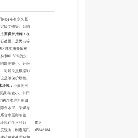
田内分布有永久基
未定级文物等。影响
。
主要保护措施：
在
矸石处置、居民点等
公里区域实施膏体充
和61.58%的永
沉陷影响较小。开采
复，对居民点根据影
留设足够保护煤柱。
水环境：
小黄泥河
沉陷影响较小。井田
义的含水层为
第四
裂隙含水层，
采煤导
垩系含水层影响较
边环境产生不利影
010-
高度观测，制定居民
65646184
新建矿井水处理站和