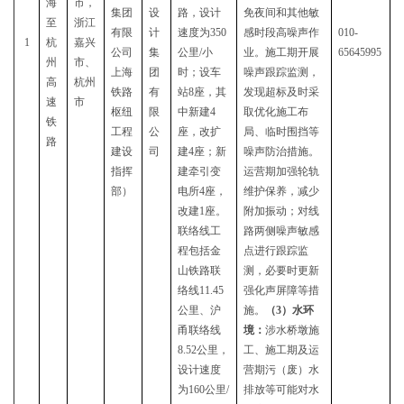
海
市，
集团
设
路，设计
免夜间和其他敏
至
浙江
有限
计
速度为350
感时段高噪声作
010-
1
杭
嘉兴
公司
集
公里/小
业。施工期开展
65645995
州
市、
上海
团
时；设车
噪声跟踪监测，
高
杭州
铁路
有
站
8
座，其
发现超标及时采
速
市
枢纽
限
中新建
4
取优化施工布
铁
工程
公
座，改扩
局、临时围挡等
路
建设
司
建4座；新
噪声防治措施。
指挥
建牵引变
运营期加强轮轨
部）
电所
4
座，
维护保养，减少
改建
1
座。
附加振动；对线
联络线工
路两侧噪声敏感
程包括金
点进行跟踪监
山铁路联
测，必要时更新
络线
11.45
强化声屏障等措
公里、沪
施。
（
3）水环
甬联络线
境：
涉水桥墩施
8.52公里，
工、施工期及运
设计速度
营期污（废）水
为160公里/
排放等可能对水