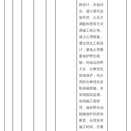
路设计、永临结
合、减小基坑边
坡开挖、土石方
调配利用等方式
调减工程占地，
减少占用植被。
通过优化工程设
计，避免占用重
要保护野生植
物；对临近的野
大豆、古树优先
就地保护；对占
用的古树优先采
取移栽措施，并
加强跟踪监测。
加强施工期管
理，做好野生动
植物保护的宣传
教育，合理安排
施工时间，尽量