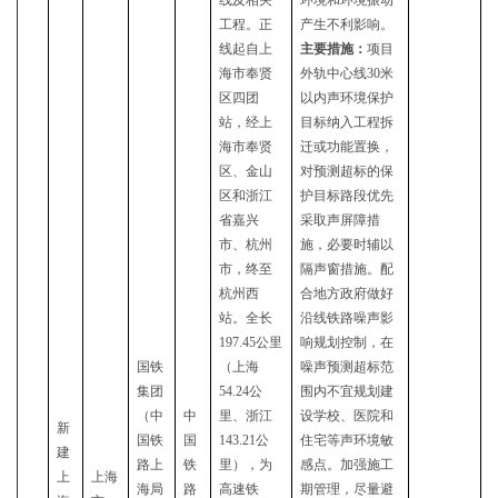
线及相关
环境和环境振动
工程。正
产生不利影响。
线起自上
主要措施：
项目
海市奉贤
外轨中心线
30米
区四团
以内声环境保护
站，经上
目标纳入工程拆
海市奉贤
迁或功能置换，
区、金山
对预测超标的保
区和浙江
护目标路段优先
省嘉兴
采取声屏障措
市、杭州
施，必要时辅以
市，终至
隔声窗措施。配
杭州西
合地方政府做好
站。全长
沿线铁路噪声影
1
97.45
公里
响规划控制，在
国铁
（上海
噪声预测超标范
集团
54.24公
围内不宜规划建
（中
中
里、浙江
设学校、医院和
新
国铁
国
143.21公
住宅等声环境敏
建
路上
铁
里），为
感点。加强施工
上
上海
海局
路
高速铁
期管理，尽量避