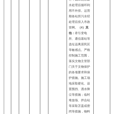
水处理后循环利
用不外排。运营
期各站所污水经
处理后排入市政
管网。
（
4）其
他：
牵引变电
所、通信基站等
选址远离居民区
等敏感点
。
严格
控制施工范围，
落实文物主管部
门关于文物保护
的各项要求和保
护措施。施工场
地采取硬化、设
置围挡、洒水降
尘等措施；临时
堆放场、拌合站
等采取苫盖或密
闭等措施，物料