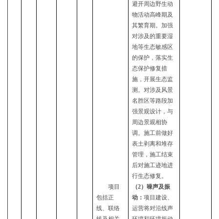
避开周边野生动
物活动高峰期及
其繁育期。加强
对涉及的重要湿
地等生态敏感区
的保护，落实生
态保护修复措
施，开展生态监
测。对涉及风景
名胜区等路段加
强景观设计，与
周边景观相协
调。施工前做好
表土剥离和堆存
管理，施工结束
后对施工迹地进
行生态修复。
项目
（
2）噪声及振
包括正
动：
项目建设、
线、联络
运营将对沿线声