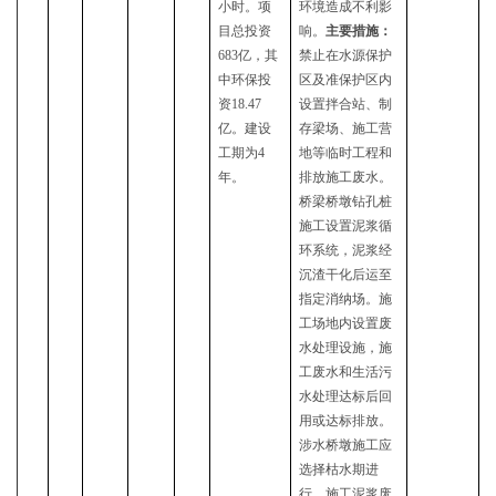
小时。项
环境造成不利影
目总投资
响。
主要措施：
683
亿，其
禁止在水源保护
中环保投
区及准保护区内
资
18.47
设置拌合站、制
亿。建设
存梁场、施工营
工期为
4
地等临时工程和
年。
排放施工废水。
桥梁桥墩钻孔桩
施工设置泥浆循
环系统，泥浆经
沉渣干化后运至
指定消纳场。施
工场地内设置废
水处理设施，施
工废水和生活污
水处理达标后回
用或达标排放。
涉水桥墩施工应
选择枯水期进
行，施工泥浆废