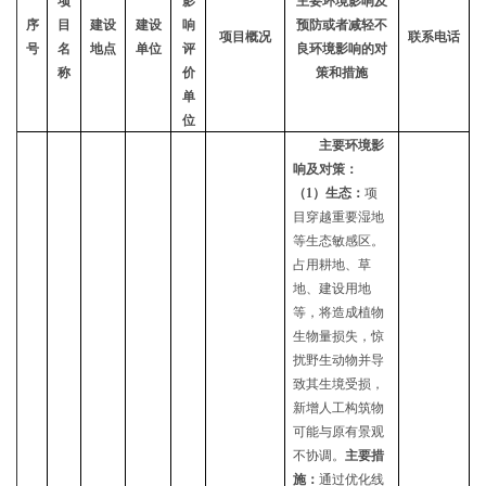
项
影
主要环境影响及
序
目
建设
建设
响
预防或者减轻不
项目概况
联系电话
号
名
地点
单位
评
良环境影响的对
称
价
策和措施
单
位
主要环境影
响及对策：
（
1）生态：
项
目穿越重要湿地
等
生态
敏感区。
占用耕地、草
地、建设用地
等，将造成植物
生物量损失，惊
扰野生动物并导
致其生境受损，
新增人工构筑物
可能与原有景观
不协调。
主要措
施：
通过优化线