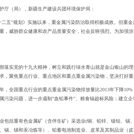
护厅（局），新疆生产建设兵团环境保护局：
二五”规划》实施以来，重金属污染防治取得积极成效。但重金
重，威胁群众健康和农产品质量安全，社会反映强烈。为加强涉
落实党的十九大精神，树立和践行绿水青山就是金山银山的理
求，聚焦重点行业、重点地区和重点重金属污染物，坚决打好重
年，全国重点行业的重点重金属污染物排放量比2013年下降10
属污染问题，进一步遏制“血铅事件”、粮食镉超标风险；建立
包括重有色金属矿（含伴生矿）采选业(铜、铅锌、镍钴、锡、
、锡、锑和汞冶炼等）、铅蓄电池制造业、皮革及其制品业（皮