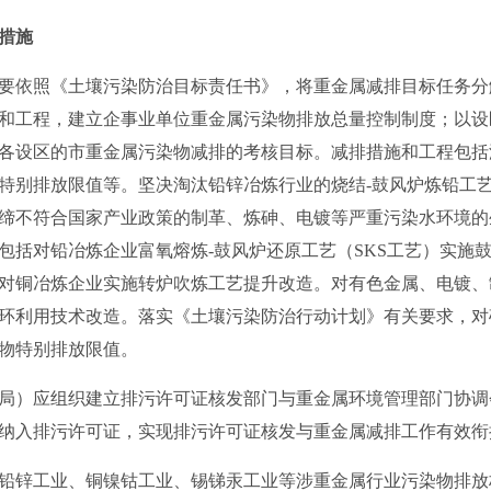
措施
依照《土壤污染防治目标责任书》，将重金属减排目标任务分
和工程，建立企事业单位重金属污染物排放总量控制制度；以设
各设区的市重金属污染物减排的考核目标。减排措施和工程包括
特别排放限值等。坚决淘汰铅锌冶炼行业的烧结-鼓风炉炼铅工
缔不符合国家产业政策的制革、炼砷、电镀等严重污染水环境的
包括对铅冶炼企业富氧熔炼-鼓风炉还原工艺（SKS工艺）实施
对铜冶炼企业实施转炉吹炼工艺提升改造。对有色金属、电镀、
环利用技术改造。落实《土壤污染防治行动计划》有关要求，对
物特别排放限值。
）应组织建立排污许可证核发部门与重金属环境管理部门协调
纳入排污许可证，实现排污许可证核发与重金属减排工作有效衔
锌工业、铜镍钴工业、锡锑汞工业等涉重金属行业污染物排放