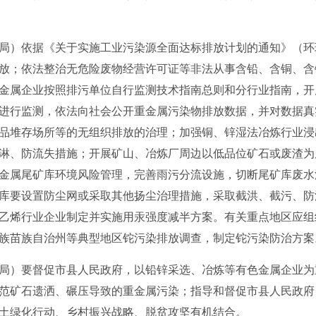
依据《关于实施工业污染源全面达标排放计划的通知》（环环监〔
放；依法整治无危险废物经营许可证等非法从事含铅、含铜、含
金属企业按照排污单位自行监测技术指南总则和分行业指南，开
进行监测，依法向社会公开重金属污染物排放数据，并对数据真
品堆存场所等的无组织排放的治理；加强铜、锌湿法冶炼行业浸
淋、防流失措施；开展矿山、冶炼厂周边以低品位矿石或废渣为
金属尾矿库环境风险管理，完善雨污分流设施，切断尾矿库废水
库要设置防尘网或采取其他扬尘治理措施，采取截洪、截污、防
乙烯行业企业制定并实施用汞强度减半方案。有关重点地区应组
族苗族自治州等典型地区铊污染排放调查，制定铊污染防治方案
）要督促市县人民政府，以铅锌采选、冶炼等有色金属企业为
范矿石遗洒、碾压导致的重金属污染；指导和督促市县人民政府
土绿化行动、乡村振兴战略、脱贫攻坚有机结合。