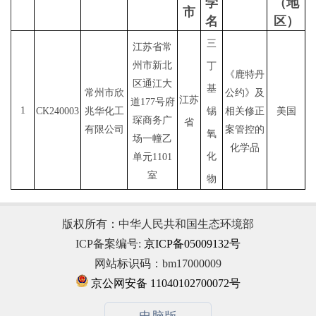
学
（地
市
名
区）
三
江苏省常
州市新北
丁
《鹿特丹
区通江大
基
常州市欣
公约》及
江苏
道
177号府
1
CK240003
兆华化工
锡
相关修正
美国
琛商务广
省
有限公司
案管控
的
氧
场一幢乙
化学品
化
单元1101
室
物
版权所有：中华人民共和国生态环境部
ICP备案编号:
京ICP备05009132号
网站标识码：bm17000009
京公网安备 11040102700072号