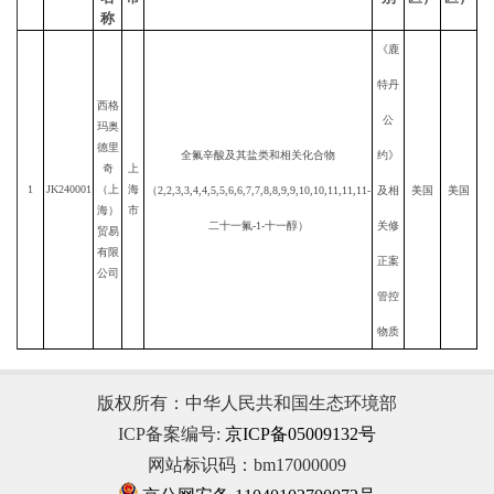
申
请
所
序
单
属
受理号
中文化学名
号
位
省
名
市
版权所有：中华人民共和国生态环境部
称
ICP备案编号:
京ICP备05009132号
网站标识码：bm17000009