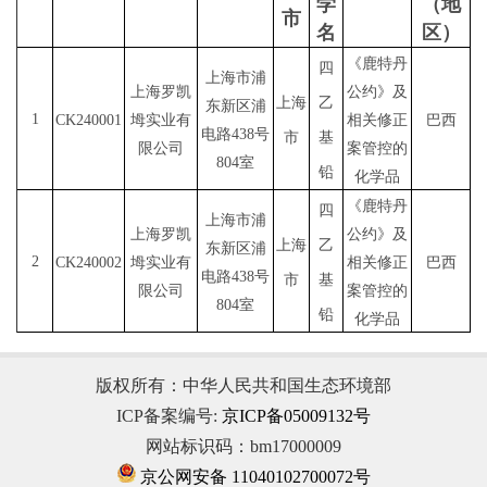
学
（地
市
名
区）
《鹿特丹
四
上海市浦
上海罗凯
公约》及
上海
乙
东新区浦
1
CK2
4
000
1
坶实业有
相关修正
巴西
电路
438号
市
基
限公司
案管控
的
804室
铅
化学品
《鹿特丹
四
上海市浦
上海罗凯
公约》及
上海
乙
东新区浦
2
CK240002
坶实业有
相关修正
巴西
电路
438号
市
基
限公司
案管控
的
804室
铅
化学品
版权所有：中华人民共和国生态环境部
ICP备案编号:
京ICP备05009132号
网站标识码：bm17000009
京公网安备 11040102700072号