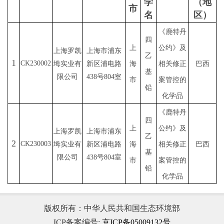
学
（地
市
名
区）
《鹿特丹
四
上
公约》及
上海罗凯
上海市浦东
乙
1
CK23000
2
坶实业有
新区浦电路
海
相关修正
巴西
基
限公司
438号804室
市
案管控
的
铅
化学品
《鹿特丹
四
上
公约》及
上海罗凯
上海市浦东
乙
2
CK23000
3
坶实业有
新区浦电路
海
相关修正
巴西
基
限公司
438号804室
市
案管控
的
铅
化学品
版权所有：中华人民共和国生态环境部
ICP备案编号:
京ICP备05009132号