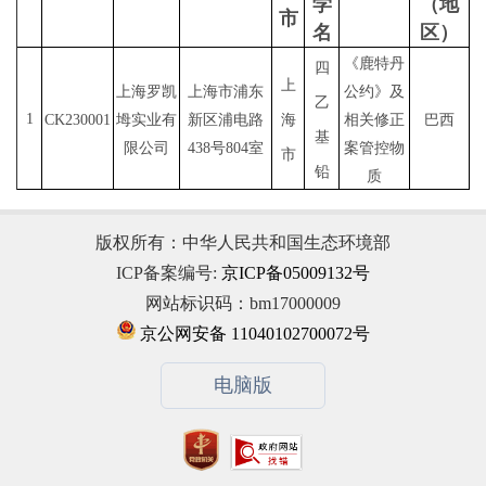
学
（地
市
名
区）
《鹿特丹
四
上
上海罗凯
上海市浦东
公约》及
乙
1
CK230001
坶实业有
新区浦电路
海
相关修正
巴西
基
限公司
438号804室
案管控物
市
铅
质
版权所有：中华人民共和国生态环境部
ICP备案编号:
京ICP备05009132号
网站标识码：bm17000009
京公网安备 11040102700072号
电脑版