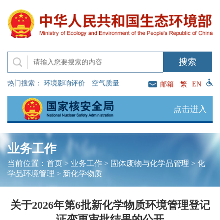
热门搜索：
环境影响评价
空气质量
邮箱
繁
EN
点击进入
业务工作
当前位置：
首页
>
业务工作
>
固体废物与化学品管理
>
化
学品环境管理
>
新化学物质
关于2026年第6批新化学物质环境管理登记
证变更审批结果的公开