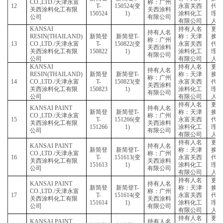
持有
KANSAI PAINT
持有人名
新简登
新简登
T-
称：
CO.,LTD./
天津永富
称：广州
10
T-
150307(
变
永富
关西涂料化工有限
关西涂料
150307
1)
涂料
公司
有限公司
有限
申报人名
申报
称：
称：
CHIMEX
NOV
NOVÉAL/
上海天祥
新简登
新简登
J-
S.A.S.U
持有
11
质量技术服务有限
J-
150366(
变
持有人名
称：
公司
150366
1)
称：北京
天祥
瑞源先驱
技术
生物科技
有限
有限公司
持有
KANSAI PAINT
持有人名
新简登
新简登
T-
称：
CO.,LTD./
天津永富
称：广州
12
T-
150524(
变
永富
关西涂料化工有限
关西涂料
150524
1)
涂料
公司
有限公司
有限
KANSAI
持有
持有人名
RESIN(THAILAND)
新简登
新简登
T-
称：
称：广州
13
CO.,LTD./
天津永富
T-
150822(
变
永富
关西涂料
关西涂料化工有限
150822
1)
涂料
有限公司
公司
有限
KANSAI
持有
持有人名