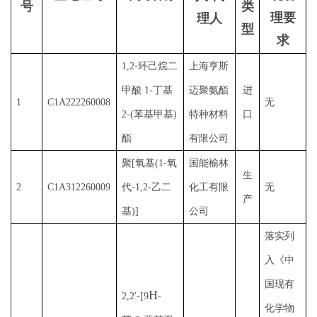
号
类
理要
理人
型
求
1,2-环己烷二
上海亨斯
甲酸 1-丁基
迈聚氨酯
进
1
C1A222260008
无
2-(苯基甲基)
特种材料
口
酯
有限公司
聚
[氧基(1-氧
国能榆林
生
2
C1A312260009
代-1,2-乙二
化工有限
无
产
基)]
公司
落实列
入《中
国现有
H
2,2′-[9
-
化学物