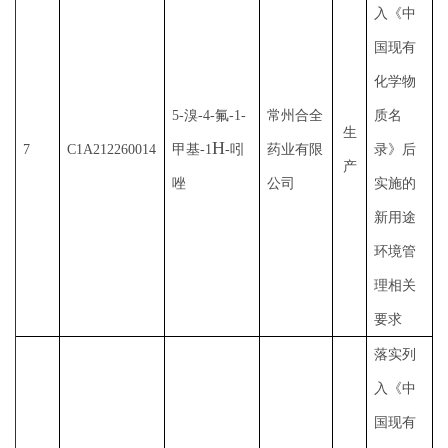
入《中
国现有
化学物
5-溴-4-氟-1-
常州合全
质名
生
H
7
C1A212260014
甲基-1
-吲
药业有限
录》后
产
唑
公司
实施的
新用途
环境管
理相关
要求
落实列
入《中
国现有