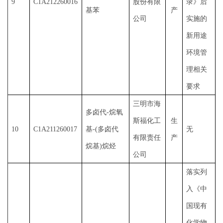
9
C1A212260016
股份有限
录》后
基苯
产
公司
实施的
新用途
环境管
理相关
要求
三明市海
多卤代
-烷氧
斯福化工
生
10
C1A211260017
基-(多卤代
无
有限责任
产
烷基)烷烃
公司
落实列
入《中
国现有
化学物