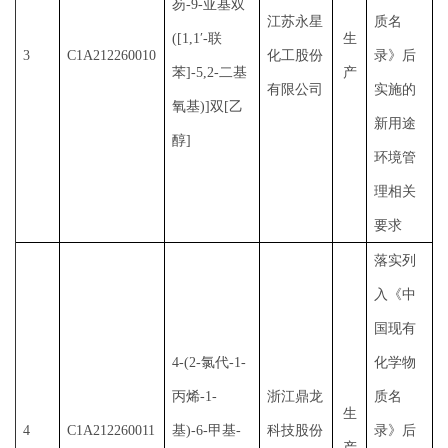
芴-9-亚基双
江苏永星
质名
([1,1′-联
生
3
C1A212260010
化工股份
录》后
苯]-5,2-二基
产
有限公司
实施的
氧基)]双[乙
新用途
醇]
环境管
理相关
要求
落实列
入《中
国现有
4-(2-氯代-1-
化学物
丙烯-1-
浙江鼎龙
质名
生
4
C1A212260011
基)-6-甲基-
科技股份
录》后
产