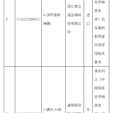
化学物
浙江赛立
质名
4-溴甲基喹
成生物科
进
8
C1A222260015
录》后
啉酮
技有限公
口
实施的
司
新用途
环境管
理相关
要求
落实列
入《中
国现有
化学物
威智医药
质名
1-碘代-4-硝
生