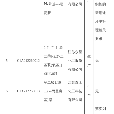
N
-苯基-2-嘧
有限公司
实施的
啶胺
新用途
环境管
理相关
要求
2,2′-[[1,1′-联
江苏永星
二萘]-2,2′-二
生
5
C1A212260012
化工股份
无
基双(氧基)]
产
有限公司
双[乙醇]
癸二酸
1,10-
江苏森禾
生
6
C1A212260013
二(2-丙基庚
化工科技
无
产
基)酯
有限公司
落实列