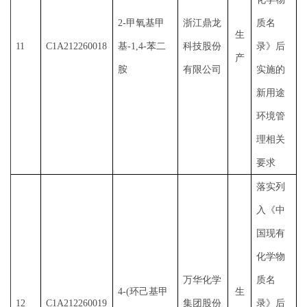
2-甲氧基甲
浙江鼎龙
质名
生
11
C1A212260018
基-1,4-苯二
科技股份
录》后
产
胺
有限公司
实施的
新用途
环境管
理相关
要求
落实列
入《中
国现有
化学物
万华化学
质名
4-(环己基甲
生
12
C1A212260019
集团股份
录》后