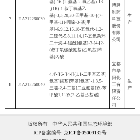
基)-16-(2-氨基-2-氧乙基)-13-
博腾
[(1
R
)-1-叔丁氧基乙
制药
基]-3,3,20,20-四甲基-10-[(7-
生
7
J1A212260039
科技
甲基-1
H
-吲哚-3-基)甲
产
股份
基]-6,9,12,15,18-五氧代-1,2-
有限
二硫代-5,8,11,14,17-五氮杂环
公司
二十烷-4-碳酰]氨基]-3-[4-[2-
(叔丁氧碳酰氨基)乙氧基]苯
基]丙酸
宜都
市华
4,4'-[[6-[[4-[[(1,1-二甲基乙基)
阳化
氨基]羰基]苯基]氨基]-1,3,5-
生
8
J1A212260040
工有
三嗪-2,4-二基]二亚氨基]双-苯
产
限责
甲酸1,1'-双(2-乙基己基)酯
任公
司
版权所有：中华人民共和国生态环境部
ICP备案编号:
京ICP备05009132号