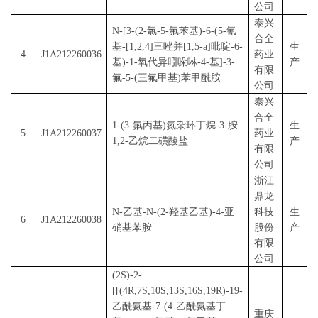
公司
泰兴
N
-[3-(2-氯-5-氟苯基)-6-(5-氰
合全
基-[1,2,4]三唑并[1,5-
a
]吡啶-6-
生
4
J1A212260036
药业
基)-1-氧代异吲哚啉-4-基]-3-
产
有限
氟-5-(三氟甲基)苯甲酰胺
公司
泰兴
合全
1-(3-氟丙基)氮杂环丁烷-3-胺
生
5
J1A212260037
药业
1,2-乙烷二磺酸盐
产
有限
公司
浙江
鼎龙
N
-乙基-
N
-(2-羟基乙基)-4-亚
科技
生
6
J1A212260038
硝基苯胺
股份
产
有限
公司
(2
S
)-2-
[[(4
R
,7
S
,10
S
,13
S
,16
S
,19
R
)-19-
乙酰氨基-7-(4-乙酰氨基丁
重庆