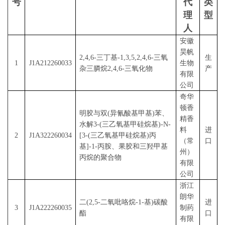
号
代
类
理
型
人
安徽
昊帆
2,4,6-三丁基-1,3,5,2,4,6-三氧
生
1
J1A212260033
生物
杂三膦烷2,4,6-三氧化物
产
有限
公司
奇华
顿香
明胶与双
(异氰酸基甲基)苯、
精香
水解3-(三乙氧基甲硅烷基)-
N
-
料
进
2
J1A322260034
[3-(三乙氧基甲硅烷基)丙
（常
口
基]-1-丙胺、果胶和三羟甲基
州）
丙烷的聚合物
有限
公司
浙江
朗华
二
(2,5-二氧吡咯烷-1-基)碳酸
进
3
J1A222260035
制药
酯
口
有限