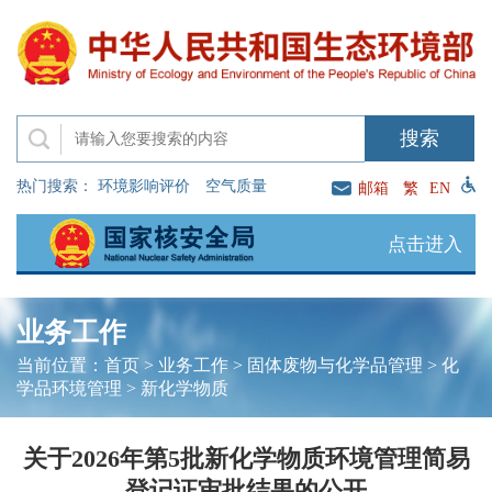
热门搜索：
环境影响评价
空气质量
邮箱
繁
EN
点击进入
业务工作
当前位置：
首页
>
业务工作
>
固体废物与化学品管理
>
化
学品环境管理
>
新化学物质
关于2026年第5批新化学物质环境管理简易
登记证审批结果的公开