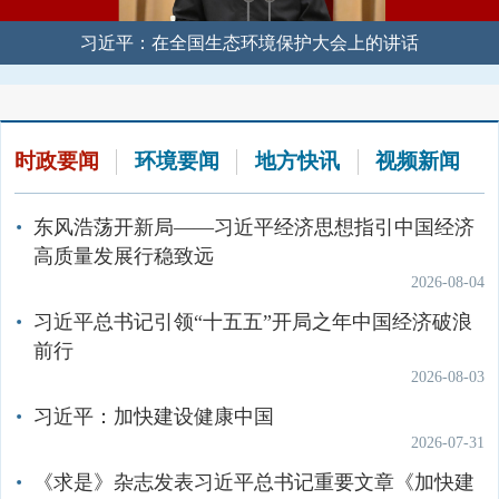
党组织获中央和国家机关“两优一先”表彰
水环境质量
作的意见》
组
海洋生态环境保护
大气环境保护
2026-07-16
2026-07-21
2026-07-23
习近平：在全国生态环境保护大会上的讲话
机关司局
国家地表水水质自动监测实时数据发布系统
生态环境部发布7月上半月全国空气质量预报会
中央和国家机关“两优一先”风采录
中共中央办公厅 国务院办公厅关于完善自然资
应对气候变化
商结果
2026-07-21
源资产管理制度体系的意见
派出机构
2026-06-30
国家海水水质监测数据发布
2026-07-14
生态环境部党组召开会议
土壤生态环境保护
直属单位
时政要闻
环境要闻
地方快讯
视频新闻
2026-07-17
查看更多
中共中央办公厅、国务院办公厅印发《关于用
全国地表水质量状况
固体废物与化学品管理
核与辐射安全监管
好乡镇（街道）履行职责事项清单的具体措
生态环境部党组举办树立和践行正确政绩观学
社会团体
海水浴场水质周报
施》
习教育读书班暨理论学习中心组集体学习
东风浩荡开新局——习近平经济思想指引中国经济
2026-05-20
2026-07-16
高质量发展行稳致远
地表水水质月报
环境影响评价
排污许可
2026-08-04
中共中央办公厅印发《中国共产党发展党员工
关于表彰生态环境部优秀共产党员、优秀党务
大气环境质量
作细则》
工作者和先进基层党组织的决定
习近平总书记引领“十五五”开局之年中国经济破浪
生态环境监测
生态环境执法
2026-05-19
2026-07-05
前行
全国空气质量预报信息
2026-08-03
生态环境部“两优一先”表彰大会发言摘登
中共中央办公厅 国务院办公厅印发《美丽中国
国际交流合作
宣传教育
2026-07-03
建设成效考核办法》
习近平：加快建设健康中国
全国空气质量状况
空气质量预报
环境应急
生态环境投诉举报
2026-05-07
2026-07-31
城市空气质量状况月报
查看更多
《求是》杂志发表习近平总书记重要文章《加快建
查看更多