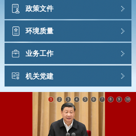
商结果
部领导
政策文件
2026-07-31
孙金龙
黄润秋
生态环境部公布2026年第二季度和1—6月全国
中央有关文件
国务院有关文件
部文件
办公
郭 芳
廖西元
董保同
李 高
徐必久
地表水环境质量状况
环境质量
2026-07-30
主要职责
7月例行新闻发布会答问实录
业务工作
2026-07-29
（一）负责建立健全生态环境基本制
生态环境状况公报
文件库
“扎实做好生态环境法典实施准备工作，为美丽
度。会同有关部门拟订国家生态环境政策、
中国生态环境状况公报
中国建设提供法治保障”有关情况
中央生态环境保护督察
法规标准
规划并组织实施，起草法律法规草案，制定
机关党建
2026-07-28
规章库
生态环境统计年报
部门规章。会同有关部门编制并监督实施重
7月例行新闻发布会最新情况通报
政策规划与业务综合
行政体制与人事
中国噪声污染防治报告
2026-07-28
点区域、流域、海域、饮用水水源地生态环
党建信息
中共中央 国务院转发《中央宣传部、司法部关
1
2
3
4
5
6
7
8
9
10
大中城市固体废物污染环境防治年报
生态环境部公布2026年6月和1—6月全国环境空
于开展法治宣传教育的第九个五年规划（2026
科技与财务
境规划和水功能区划，组织拟订生态环境标
气质量状况
生态环境部党组召开会议
－2030年）》
中国海洋生态环境状况公报
准，制定生态环境基准和技术规...
[查看详细]
2026-07-28
2026-07-24
2026-07-30
中国移动源环境管理年报
自然生态保护
水生态环境保护
生态环境部发布7月下半月全国空气质量预报会
生态环境部1名党员、1名党务工作者、3个基层
中共中央 国务院印发《关于加强新时代社会工
中央纪委国家监委驻生态环境部纪检监察
商结果