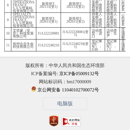
世索科投资有
新简登
T-
新简登
T-
2
限公司
160818
160818(
变
1)
SPECIALTY
OPERATIONS
新简登
T-
新简登
T-
3
FRANCE
161760(
变
1)
161760(
变
2)
S.A.S/
世索科
投资有限公司
版权所有：中华人民共和国生态环境部
ICP备案编号:
京ICP备05009132号
网站标识码：bm17000009
索尔维（镇
新简登
T-
新简登
T-
京公网安备 11040102700072号
4
江）化学品有
181483
181483(
变
1)
限公司
电脑版
赢创特种化学
新简登
T-
新简登
T-
5
（上海）有限