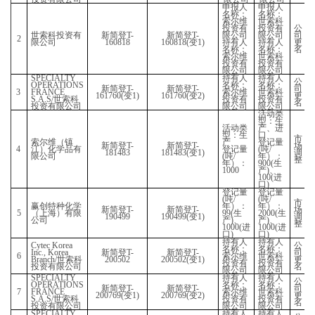
登记证号
序
申请单位
号
变更前
变更后
SPECIALTY
OPERATIONS
新简登
T-
新简登
T-
1
FRANCE
130110(
变
2)
130110(
变
3)
S.A.S/
世索科
投资有限公司