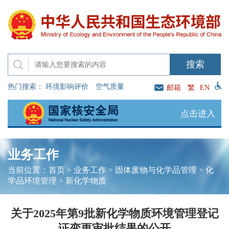
热门搜索：
环境影响评价
空气质量
邮箱
繁
EN
点击进入
业务工作
当前位置：
首页
>
业务工作
>
固体废物与化学品管理
>
化
学品环境管理
>
新化学物质
关于2025年第9批新化学物质环境管理登记
证变更审批结果的公开