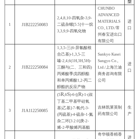
序
申请人
/代理
动
登记证号
中文名称
号
人
类
型
CHUNBO
ADVANCED
2,4,8,10-四氧杂-3,9-
MATERIALS
进
1
二硫杂螺[5.5]十一烷
J1B222250083
CO., LTD./常
口
3,3,9,9-四氧化物
州春宝进出口
有限公司
1,3,5-三(6-异氰酸根
合己基)-1,3,5-三
Sankyo Kasei
嗪-2,4,6(1
H
,3
H
,5
H
)-
Sangyo Co.,
进
2
J1B222250084
三酮与(二、三和四)
Ltd./
上海兰迪
口
丙烯酸季戊四醇酯
商务咨询有限
和单丙烯酸1,2-丙二
公司
醇酯的反应产物
R
S
R
(5
,6
)-6-[(
)-1-(叔
丁基二甲基甲硅氧
吉林凯莱英制
生
基)乙基]-7-氧代-3-
3
J1A112250085
药有限公司
产
(丙硫基)-4-硫杂-1-氮