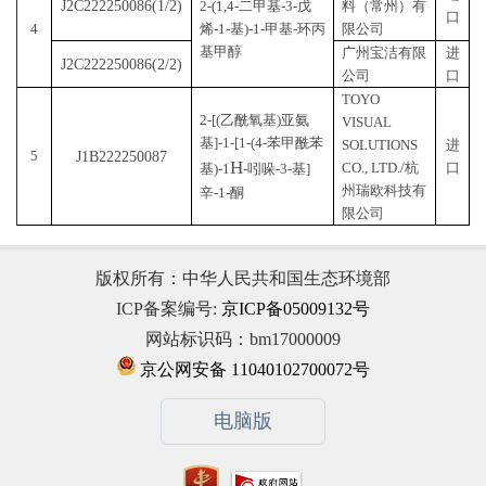
杂二环[3.2.0]庚-2-
烯-2-甲酸烯丙基酯
奇华顿香精香
进
J2C222250086(1/2)
2-(1,4-二甲基-3-戊
料（常州）有
口
4
烯-1-基)-1-甲基-环丙
限公司
基甲醇
广州宝洁有限
进
J2C222250086(2/2)
公司
口
TOYO
2-[(乙酰氧基)亚氨
VISUAL
基]-1-[1-(4-苯甲酰苯
SOLUTIONS
进
5
J1B222250087
H
CO., LTD.
/
杭
口
基)-1
-吲哚-3-基]
州瑞欧科技有
辛-1-酮
版权所有：中华人民共和国生态环境部
限公司
ICP备案编号:
京ICP备05009132号
网站标识码：bm17000009
京公网安备 11040102700072号
电脑版