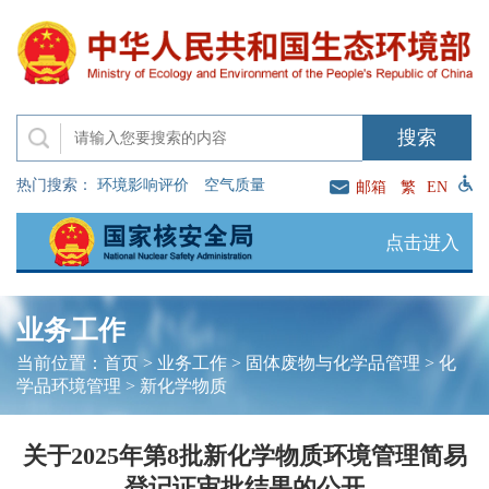
热门搜索：
环境影响评价
空气质量
邮箱
繁
EN
点击进入
业务工作
当前位置：
首页
>
业务工作
>
固体废物与化学品管理
>
化
学品环境管理
>
新化学物质
关于2025年第8批新化学物质环境管理简易
登记证审批结果的公开