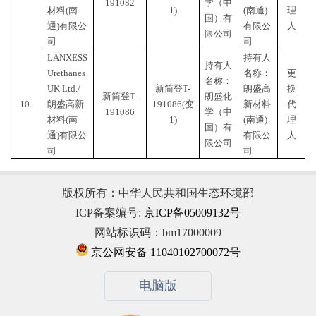
191082
学（中
材料(南
1)
(南通)
理
国）有
通)有限公
有限公
人
限公司
司
司
LANXESS
持有人
持有人
Urethanes
名称：
更
名称：
UK Ltd./
新简登
T-
朗盛高
换
新简登
T-
朗盛化
10.
朗盛高新
191086(变
新材料
代
191086
学（中
材料
(南
1)
(南通)
理
国）有
通)有限公
有限公
人
限公司
司
司
版权所有：中华人民共和国生态环境部
ICP备案编号:
京ICP备05009132号
网站标识码：bm17000009
京公网安备 11040102700072号
电脑版