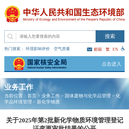
热门搜索：
环境影响评价
空气质量
邮箱
繁
EN
点击进入
业务工作
当前位置：
首页
>
业务工作
>
固体废物与化学品管理
>
化
学品环境管理
>
新化学物质
关于2025年第2批新化学物质环境管理登记
证变更审批结果的公开