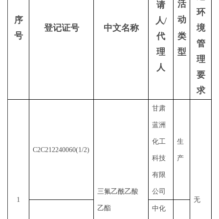
活
请
环
动
序
人
/
登记证号
中文名称
境
号
代
类
管
理
型
理
人
要
求
甘肃
蓝洲
化工
生
C2C212240060(1/2)
科技
产
有限
三氟乙酰乙酸
公司
1
无
乙酯
中化