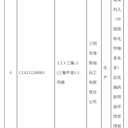
列入
《中
国现
有化
三明
学物
市海
质名
3,3,3-三氟-2-
斯福
生
录》
6
C1A212240065
(三氟甲基)-1-
化工
产
后实
丙烯
有限
施的
责任
新用
公司
途环
境管
理相