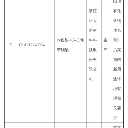
国现
浙江
有化
正大
学物
新材
质名
2-氨基-4,5-二氯
料科
生
录》
5
C1A212240064
苯磺酸
技股
产
后实
份有
施的
限公
新用
司
途环
境管
理相
关要
求
落实