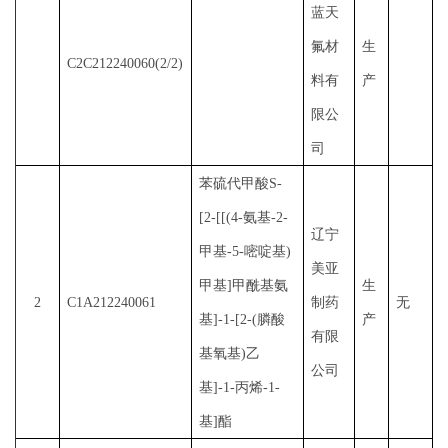
蓝天
氟材
生
C2C212240060(2/2)
料有
产
限公
司
苯硫代甲酸
S-
[2-[[(4-氨基-2-
辽宁
甲基-5-嘧啶基)
美亚
甲基]甲酰基氨
生
2
C1A212240061
制药
无
基]-1-[2-(膦酸
产
有限
基氧基)乙
公司
基]-1-丙烯-1-
基]酯