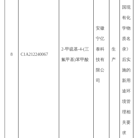
国现
有化
安徽
学物
宁亿
质名
2-甲硫基-4-(三
泰科
生
录》
8
C1A212240067
氟甲基)苯甲酸
技有
产
后实
限公
施的
司
新用
途环
境管
理相
关要
求