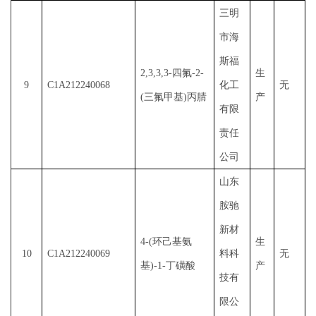
三明
市海
斯福
2,3,3,3-四氟-2-
生
9
C1A212240068
化工
无
(三氟甲基)丙腈
产
有限
责任
公司
山东
胺驰
新材
4-(环己基氨
生
10
C1A212240069
料科
无
基)-1-丁磺酸
产
技有
限公