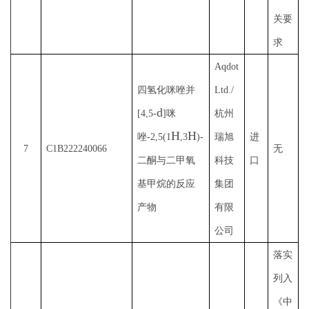
关要
求
Aqdot
四氢化咪唑并
Ltd./
d
[4,5-
]咪
杭州
H
H
唑-2,5(1
,3
)-
瑞旭
进
7
C1B222240066
无
二酮与二甲氧
科技
口
基甲烷的反应
集团
产物
有限
公司
落实
列入
《中