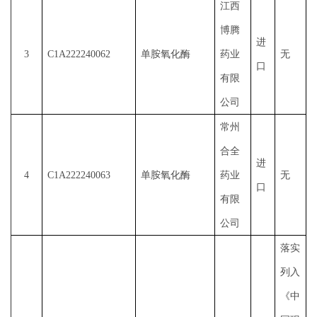
江西
博腾
进
3
C1A222240062
单胺氧化酶
药业
无
口
有限
公司
常州
合全
进
4
C1A222240063
单胺氧化酶
药业
无
口
有限
公司
落实
列入
《中