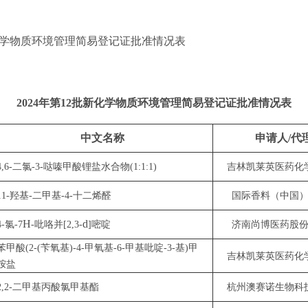
化学物质环境管理简易登记证批准情况表
2024年第12批新化学物质环境管理简易登记证批准情况表
中文名称
申请人/代
4,6-二氯-3-哒嗪甲酸锂盐水合物(1:1:1)
吉林凯莱英医药化
11-羟基-二甲基-4-十二烯醛
国际香料（中国
H
d
4-氯-7
-吡咯并[2,3-
]嘧啶
济南尚博医药股
苯甲酸
(2-(苄氧基)-4-甲氧基-6-甲基吡啶-3-基)甲
吉林凯莱英医药化
胺盐
2,2-二甲基丙酸氯甲基酯
杭州澳赛诺生物科