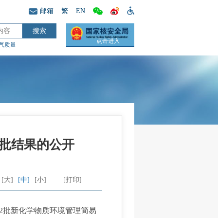
邮箱
繁
EN
点击进入
气质量
审批结果的公开
[大]
[中]
[小]
[打印]
2批新化学物质环境管理简易