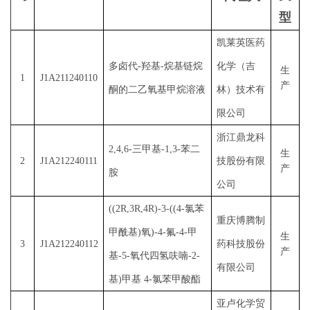
型
凯莱英医药
多卤代
-羟基-烷基链烷
化学（吉
生
1
J1A211240110
产
酮的二乙氧基甲烷溶液
林）技术有
限公司
浙江鼎龙科
2,4,6-三甲基-1,3-苯二
生
2
J1A212240111
技股份有限
产
胺
公司
((2R,3R,4R)-3-((4-氯苯
重庆博腾制
甲酰基)氧)-4-氟-4-甲
生
3
J1A212240112
药科技股份
产
基-5-氧代四氢呋喃-2-
有限公司
基)甲基 4-氯苯甲酸酯
亚卢化学贸