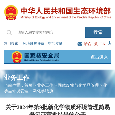
热门搜索：
环境影响评价
空气质量
邮箱
繁
EN
点击进入
业务工作
当前位置：
首页
>
业务工作
>
固体废物与化学品管理
>
化
学品环境管理
>
新化学物质
关于2024年第9批新化学物质环境管理简易
登记证审批结果的公开