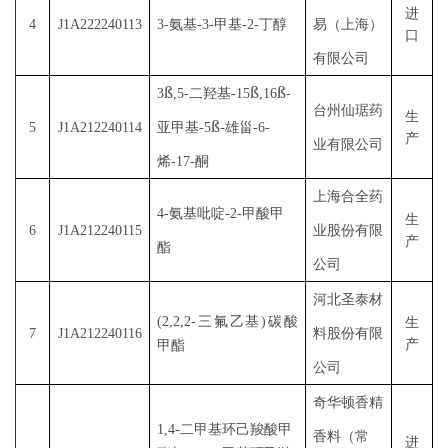
进
4
J1A222240113
3-氨基-3-甲基-2-丁醇
易（上海）
口
有限公司
ß
ß
ß
3
,5-
二羟基
-15
,16
-
台州仙琚药
生
ß
5
J1A212240114
亚甲基
-5
-
雄甾
-6-
产
业有限公司
烯
-17-
酮
上海合全药
4-氨基吡啶-2-甲酸甲
生
6
J1A212240115
业股份有限
产
酯
公司
河北圣泰材
(2,2,2-
三氟乙基
)
碳酸
生
7
J1A212240116
料股份有限
产
甲酯
公司
奇华顿香精
1,4-二甲基环己羧酸甲
香料（常
进