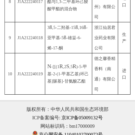
8
J1A222240117
酯与1,3-二甲基环己羧
口
州）有限公
酸甲酯的混合物
司
ß
ß
ß
3
,5-
二羟基
-15
,16
-
浙江仙居君
生
ß
9
J1A212240118
亚甲基
-5
-
雄甾
-6-
业药业有限
产
烯
-17-
酮
公司
德之馨香精
N
R
S
R
-[[(1
,2
,5
)-5-甲
香料（南
进
10
J1A222240119
基-2-(1-甲基乙基)环己
口
通）有限公
基]羰基]-甘氨酸乙酯
司
版权所有：中华人民共和国生态环境部
ICP备案编号:
京ICP备05009132号
网站标识码：bm17000009
京公网安备 11040102700072号