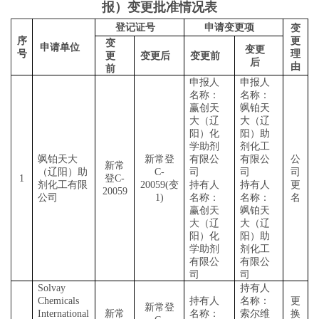
报）变更批准情况表
登记证号
申请变更项
变
序
更
变
申请单位
变更
号
理
更
变更后
变更前
后
由
前
申报人
申报人
名称：
名称：
赢创天
飒铂天
大（辽
大（辽
阳）化
阳）助
学助剂
剂化工
飒铂天大
新常登
有限公
有限公
公
新常
（辽阳）助
C-
司
司
司
1
登
C-
剂化工有限
20059(
变
持有人
持有人
更
20059
公司
1)
名称：
名称：
名
赢创天
飒铂天
大（辽
大（辽
阳）化
阳）助
学助剂
剂化工
有限公
有限公
司
司
Solvay
持有人
Chemicals
持有人
名称：
更
新常登
International
新常
名称：
索尔维
换