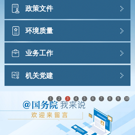
商结果
部领导
政策文件
2026-07-31
孙金龙
黄润秋
生态环境部公布2026年第二季度和1—6月全国
中央有关文件
国务院有关文件
部文件
办公
郭 芳
廖西元
董保同
李 高
徐必久
地表水环境质量状况
环境质量
2026-07-30
主要职责
7月例行新闻发布会答问实录
业务工作
2026-07-29
（一）负责建立健全生态环境基本制
生态环境状况公报
文件库
“扎实做好生态环境法典实施准备工作，为美丽
度。会同有关部门拟订国家生态环境政策、
中国生态环境状况公报
中国建设提供法治保障”有关情况
中央生态环境保护督察
法规标准
规划并组织实施，起草法律法规草案，制定
机关党建
2026-07-28
规章库
生态环境统计年报
部门规章。会同有关部门编制并监督实施重
7月例行新闻发布会最新情况通报
政策规划与业务综合
行政体制与人事
中国噪声污染防治报告
2026-07-28
点区域、流域、海域、饮用水水源地生态环
党建信息
中共中央 国务院转发《中央宣传部、司法部关
1
2
3
4
5
6
7
8
9
10
大中城市固体废物污染环境防治年报
生态环境部公布2026年6月和1—6月全国环境空
于开展法治宣传教育的第九个五年规划（2026
科技与财务
境规划和水功能区划，组织拟订生态环境标
气质量状况
生态环境部党组召开会议
－2030年）》
中国海洋生态环境状况公报
准，制定生态环境基准和技术规...
[查看详细]
2026-07-28
2026-07-24
2026-07-30
中国移动源环境管理年报
自然生态保护
水生态环境保护
生态环境部发布7月下半月全国空气质量预报会
生态环境部1名党员、1名党务工作者、3个基层
中共中央 国务院印发《关于加强新时代社会工
中央纪委国家监委驻生态环境部纪检监察
商结果