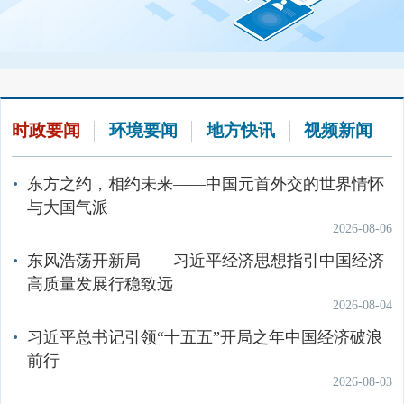
党组织获中央和国家机关“两优一先”表彰
水环境质量
作的意见》
组
海洋生态环境保护
大气环境保护
2026-07-16
2026-07-21
2026-07-23
机关司局
国家地表水水质自动监测实时数据发布系统
生态环境部发布7月上半月全国空气质量预报会
中央和国家机关“两优一先”风采录
中共中央办公厅 国务院办公厅关于完善自然资
应对气候变化
商结果
2026-07-21
源资产管理制度体系的意见
派出机构
2026-06-30
国家海水水质监测数据发布
2026-07-14
生态环境部党组召开会议
土壤生态环境保护
直属单位
时政要闻
环境要闻
地方快讯
视频新闻
2026-07-17
查看更多
中共中央办公厅、国务院办公厅印发《关于用
全国地表水质量状况
固体废物与化学品管理
核与辐射安全监管
好乡镇（街道）履行职责事项清单的具体措
生态环境部党组举办树立和践行正确政绩观学
社会团体
海水浴场水质周报
施》
习教育读书班暨理论学习中心组集体学习
东方之约，相约未来——中国元首外交的世界情怀
2026-05-20
2026-07-16
与大国气派
地表水水质月报
环境影响评价
排污许可
2026-08-06
中共中央办公厅印发《中国共产党发展党员工
关于表彰生态环境部优秀共产党员、优秀党务
大气环境质量
作细则》
工作者和先进基层党组织的决定
东风浩荡开新局——习近平经济思想指引中国经济
生态环境监测
生态环境执法
2026-05-19
2026-07-05
高质量发展行稳致远
全国空气质量预报信息
2026-08-04
生态环境部“两优一先”表彰大会发言摘登
中共中央办公厅 国务院办公厅印发《美丽中国
国际交流合作
宣传教育
2026-07-03
建设成效考核办法》
习近平总书记引领“十五五”开局之年中国经济破浪
全国空气质量状况
空气质量预报
环境应急
生态环境投诉举报
2026-05-07
前行
城市空气质量状况月报
查看更多
2026-08-03
查看更多