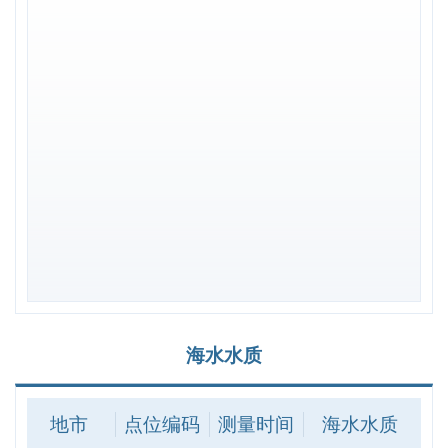
乐东
HNN15001
2026-04
一类
锦州
LNB07001
2026-05
三类
营口
LNB08001
2026-04
劣四类
盘锦
LNB12001
2026-04
劣四类
海水水质
大连
LNH02024
2026-05
一类
丹东
LNH06001
2026-04
二类
地市
点位编码
测量时间
海水水质