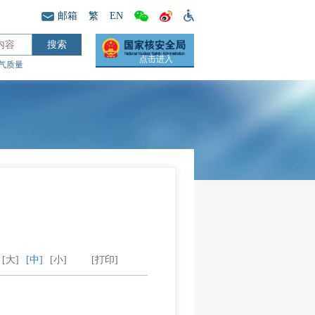
邮箱
繁
EN
点击进入
气质量
[大]
[中]
[小]
[打印]