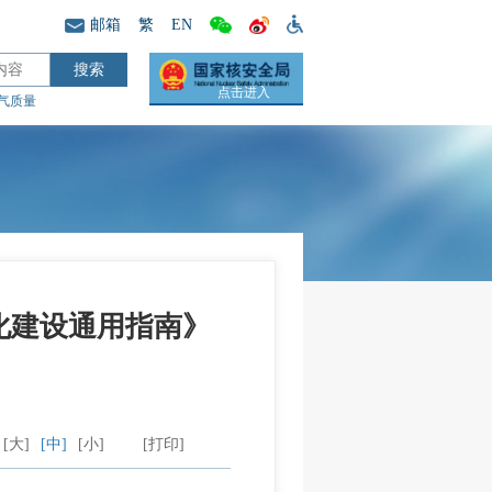
邮箱
繁
EN
点击进入
气质量
化建设通用指南》
[大]
[中]
[小]
[打印]