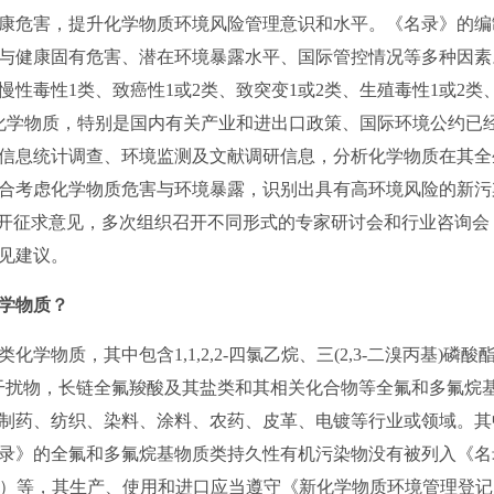
康危害，提升化学物质环境风险管理意识和水平。《名录》的编
与健康固有危害、潜在环境暴露水平、国际管控情况等多种因素
性毒性1类、致癌性1或2类、致突变1或2类、生殖毒性1或2类
化学物质，特别是国内有关产业和进出口政策、国际环境公约已
信息统计调查、环境监测及文献调研信息，分析化学物质在其全
合考虑化学物质危害与环境暴露，识别出具有高环境风险的新污
公开征求意见，多次组织召开不同形式的专家研讨会和行业咨询
见建议。
学物质？
类化学物质，其中包含1,1,2,2-四氯乙烷、三(2,3-二溴丙基)
分泌干扰物，长链全氟羧酸及其盐类和其相关化合物等全氟和多氟烷
制药、纺织、染料、涂料、农药、皮革、电镀等行业或领域。其
录》的全氟和多氟烷基物质类持久性有机污染物没有被列入《名
FBS）等，其生产、使用和进口应当遵守《新化学物质环境管理登