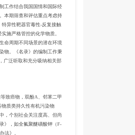
制工作结合我国国情和国际经
。本期筛查和评估重点考虑持
、特异性靶器官毒性-反复接触
经实施严格管控的化学物质。
生命周期不同场景的潜在环境
染物。《名录》的编制工作秉
会，广泛听取和充分吸纳相关部
磷酸酯等致癌物，双酚A、邻苯二甲
基物质类持久性有机污染物
中，个别社会关注度高、但尚
录》，如全氟聚醚磺酸钾（F-
记办法》。