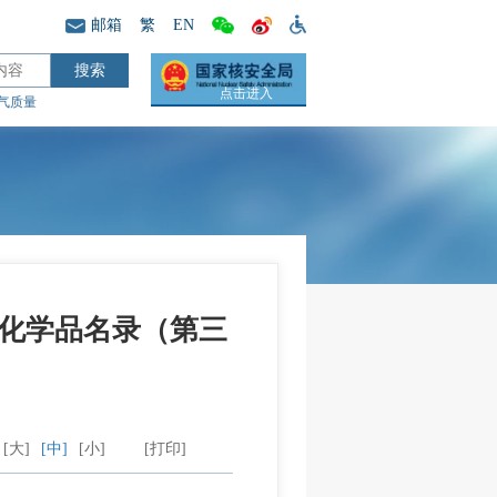
邮箱
繁
EN
点击进入
气质量
化学品名录（第三
[大]
[中]
[小]
[打印]