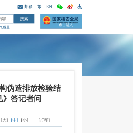
邮箱
繁
EN
点击进入
气质量
构伪造排放检验结
见》答记者问
[大]
[中]
[小]
[打印]