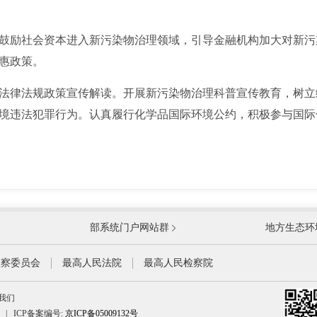
鼓励社会资本进入新污染物治理领域，引导金融机构加大对新污
惠政策。
法律法规政策宣传解读。开展新污染物治理科普宣传教育，树立
境违法犯罪行为。认真履行化学品国际环境公约，积极参与国际
国防部
国家
部系统门户网站群
地方生态环
科学技术部
工业
公安部
民政
监察委员会
最高人民法院
最高人民检察院
财政部
人力
我们
生态环境部
住房
|
ICP备案编号:
京ICP备05009132号