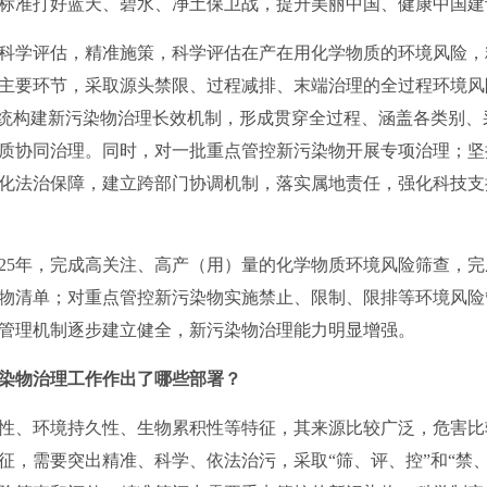
标准打好蓝天、碧水、净土保卫战，提升美丽中国、健康中国建
学评估，精准施策，科学评估在产在用化学物质的环境风险，
主要环节，采取源头禁限、过程减排、末端治理的全过程环境风
系统构建新污染物治理长效机制，形成贯穿全过程、涵盖各类别
质协同治理。同时，对一批重点管控新污染物开展专项治理；坚
化法治保障，建立跨部门协调机制，落实属地责任，强化科技支
5年，完成高关注、高产（用）量的化学物质环境风险筛查，完
物清单；对重点管控新污染物实施禁止、限制、限排等环境风险
管理机制逐步建立健全，新污染物治理能力明显增强。
染物治理工作作出了哪些部署？
性、环境持久性、生物累积性等特征，其来源比较广泛，危害比
征，需要突出精准、科学、依法治污，采取“筛、评、控”和“禁