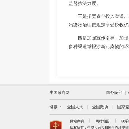
监督执法力度。
三是拓宽资金投入渠道。
污染物治理按规定享受税收优
四是加强宣传引导。
加强
多种渠道举报涉新污染物的环
外交部
中国政府网
国务院部门
教育部
国家民族事务委员会
链接 ：
全国人大
全国政协
国家
司法部
网站声明
网站地图
联系
自然资源部
版权所有：中华人民共和国生态环境部