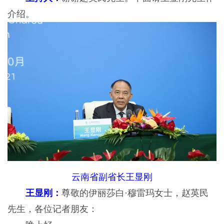
介绍。
云南省副省长王显刚
王显刚：
尊敬的伊丽莎白·穆雷玛女士，赵英民
先生，各位记者朋友：