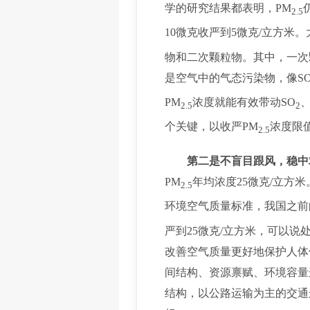
学的研究结果都表明，PM
2.5
10微克收严到5微克/立方米
物和二次颗粒物。其中，一次
是空气中的气态污染物，像S
PM
浓度就能有效带动SO
、
2.5
2
个关键，以收严PM
浓度限
2.5
第二是不盲目跟风，稳中
PM
年均浓度25微克/立方米
2.5
环境空气质量标准，我国之前
严到25微克/立方米，可以
改善空气质量更好地保护人体
间结构、资源禀赋、环境容量
结构，以公路运输为主的交通