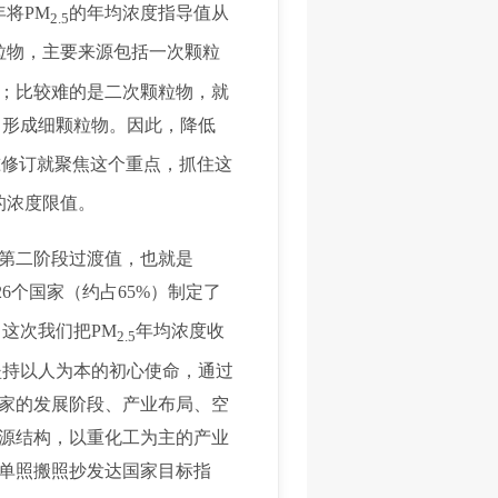
年将PM
的年均浓度指导值从
2.5
颗粒物，主要来源包括一次颗粒
；比较难的是二次颗粒物，就
，形成细颗粒物。因此，降低
准修订就聚焦这个重点，抓住这
的浓度限值。
织第二阶段过渡值，也就是
26个国家（约占65%）制定了
这次我们把PM
年均浓度收
2.5
坚持以人为本的初心使命，通过
家的发展阶段、产业布局、空
源结构，以重化工为主的产业
单照搬照抄发达国家目标指