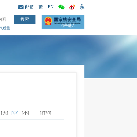
邮箱
繁
EN
点击进入
气质量
[大]
[中]
[小]
[打印]