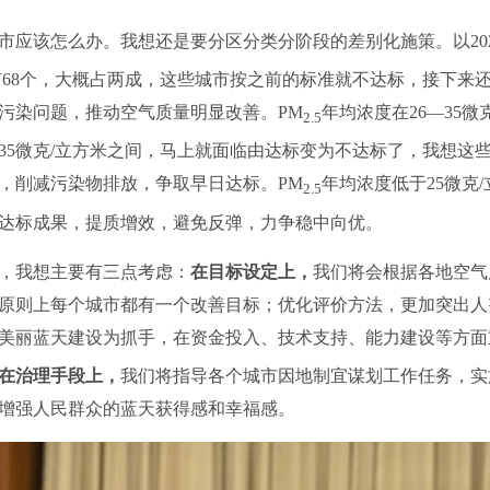
该怎么办。我想还是要分区分类分阶段的差别化施策。以202
市有68个，大概占两成，这些城市按之前的标准就不达标，接下来
污染问题，推动空气质量明显改善。PM
年均浓度在26—35微
2.5
到35微克/立方米之间，马上就面临由达标变为不达标了，我想
，削减污染物排放，争取早日达标。PM
年均浓度低于25微克/
2.5
达标成果，提质增效，避免反弹，力争稳中向优。
我想主要有三点考虑：
在目标设定上，
我们将会根据各地空气
原则上每个城市都有一个改善目标；优化评价方法，更加突出人
美丽蓝天建设为抓手，在资金投入、技术支持、能力建设等方面
在治理手段上，
我们将指导各个城市因地制宜谋划工作任务，实
增强人民群众的蓝天获得感和幸福感。