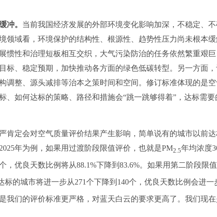
缓冲。
当前我国经济发展的外部环境变化影响加深，不稳定、不
境领域看，环境保护的结构性、根源性、趋势性压力尚未根本缓
展惯性和治理短板相互交织，大气污染防治的任务依然繁重艰巨
目标、稳定预期，加快推动各方面的绿色低碳转型。另一方面，
构调整、源头减排等治本之策时间和空间。修订标准体现的是空
标、如何达标的策略、路径和措施会“跳一跳够得着”，达标需
肯定会对空气质量评价结果产生影响，简单说有的城市以前达
025年为例，如果用过渡阶段限值评价，也就是PM
年均浓度3
2.5
5个，优良天数比例将从88.1%下降到83.6%。如果用第二阶段限
达标的城市将进一步从271个下降到140个，优良天数比例会进一步
是我们的评价标准更严格，对蓝天白云的要求更高了。我们现在