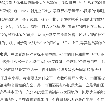
仍然是对人体健康影响最大的污染物，所以世界卫生组织在2021
。大家都知道，PM
就是空气动力学直径小于等于2.5微米的细
2.5
颗粒物来源于各个领域、各个行业，现在措施手段都是比较准的
O
、NO
、VOCs、氨等，排入大气后进行复杂的物理化学反应
2
x
NO
等前体物的减排，从而推动空气质量改善。所以，我们标
x
值为引领，同步对应加严相应的PM
、SO
、NO
等其他污染物
10
2
x
求进。
总体看新标准对标美丽中国2035年的目标和世界卫生组
。这是什么水平？2022年我们做过调研，全球194个国家当中，1
的限值是35微克/立方米，仅比印度和埃及等少数国家稍微严格。
说处于居中水平。标准限值为什么不一次收得更严？我想一方面要
健康和老百姓的安全。另一方面还要坚持以我为主，立足我们国
这些基本国情，充分考虑我国的制造业大国地位，以煤为主的能
运输结构，合理设置标准限值，不盲目跟风国际最严水平，不简