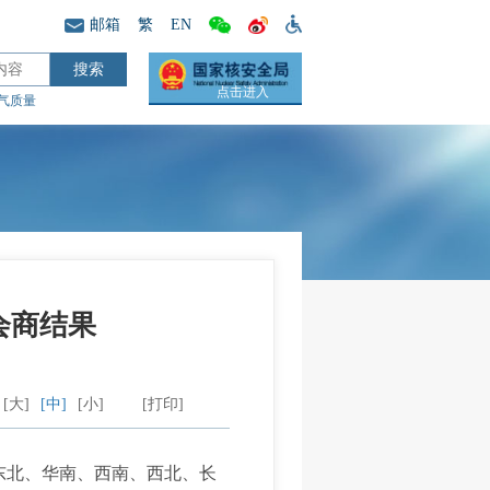
邮箱
繁
EN
点击进入
气质量
会商结果
[大]
[中]
[小]
[打印]
东北、华南、西南、西北、长