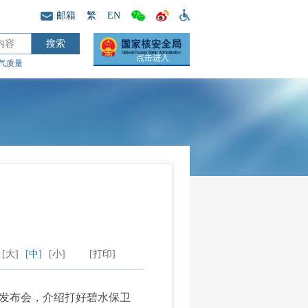
邮箱
繁
EN
点击进入
气质量
[大]
[中]
[小]
[打印]
发布会，介绍打好碧水保卫