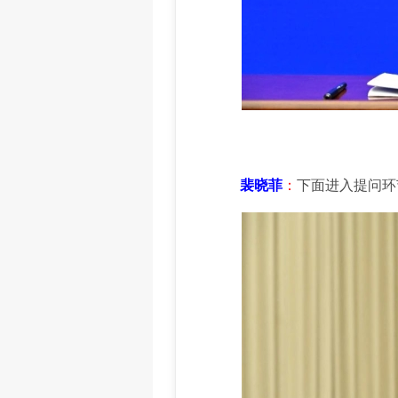
裴晓菲
：
下面进入提问环