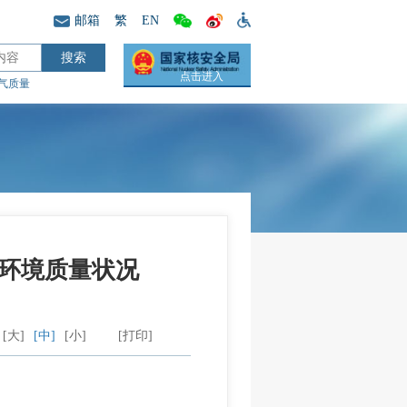
邮箱
繁
EN
点击进入
气质量
水环境质量状况
[大]
[中]
[小]
[打印]