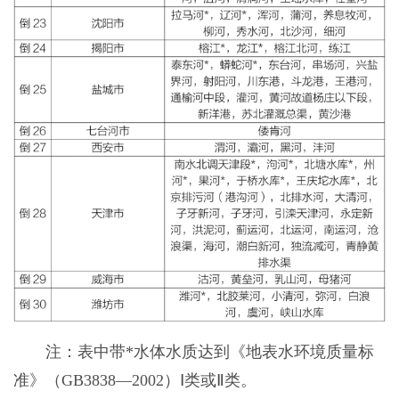
注：表中带*水体水质达到《地表水环境质量标
准》（GB3838—2002）Ⅰ类或Ⅱ类。