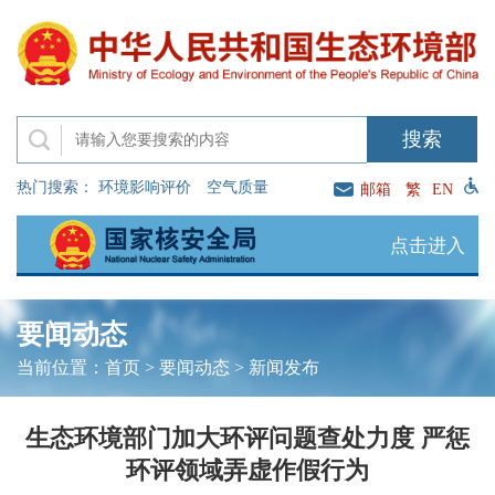
热门搜索：
环境影响评价
空气质量
邮箱
繁
EN
点击进入
要闻动态
当前位置：
首页
>
要闻动态
>
新闻发布
生态环境部门加大环评问题查处力度 严惩
环评领域弄虚作假行为