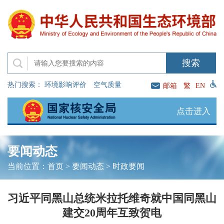
热门搜索：
环境影响评价
空气质量
邮箱
繁
EN
点击进入
要闻动态
当前位置：
首页
>
要闻动态
>
时政要闻
习近平同黑山总统米拉托维奇就中国同黑山
建交20周年互致贺电