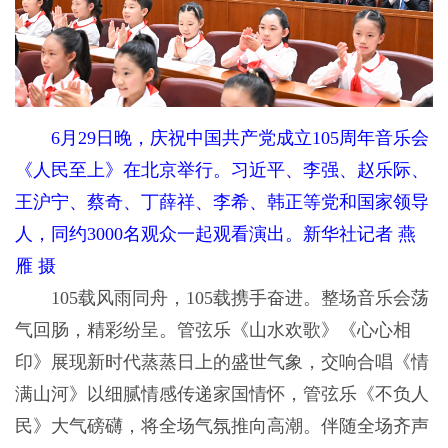
6月29日晚，庆祝中国共产党成立105周年音乐会
《人民至上》在北京举行。习近平、李强、赵乐际、
王沪宁、蔡奇、丁薛祥、李希、韩正等党和国家领导
人，同约3000名观众一起观看演出。新华社记者 燕
雁 摄
105载风雨同舟，105载携手奋进。整场音乐会荡
气回肠，精彩纷呈。管弦乐《山水欢歌》《心心相
印》展现新时代蒸蒸日上的盛世气象，交响合唱《情
满山河》以细腻情感传递家国情怀，管弦乐《不负人
民》大气磅礴，将全场气氛推向高潮。伴随全场齐声