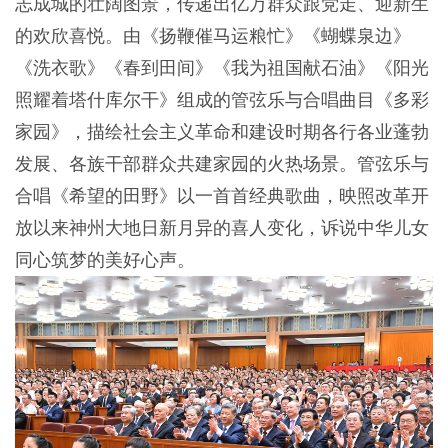
志成城的壮阔图景，传递出亿万群众跟党走、迎新生
的欢欣喜悦。由《扬鞭催马运粮忙》《蝴蝶泉边》
《洗衣歌》《春到田间》《我为祖国献石油》《阳光
照耀着塔什库尔干》组成的管弦乐与合唱曲目《多彩
家园》，描绘社会主义革命和建设时期各行各业蓬勃
发展、各族干部群众共建家园的火热场景。管弦乐与
合唱《希望的田野》以一首首经典歌曲，映照改革开
放以来神州大地日新月异的喜人变化，诉说中华儿女
同心筑梦的美好心声。