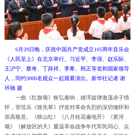
6月29日晚，庆祝中国共产党成立105周年音乐会
《人民至上》在北京举行。习近平、李强、赵乐际、
王沪宁、蔡奇、丁薛祥、李希、韩正等党和国家领导
人，同约3000名观众一起观看演出。新华社记者 谢
环驰 摄
一曲《红旗颂》恢弘奏响，雄浑旋律激荡赤子情
怀，管弦乐《致先辈》抒发对革命先烈的深切缅怀和
崇高敬意。《映山红》《八月桂花遍地开》《黄河
颂》《解放区的天》重温革命战争年代军民同心、众