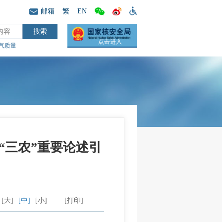
邮箱
繁
EN
点击进入
气质量
“三农”重要论述引
[大]
[中]
[小]
[打印]