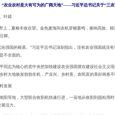
：“农业农村是大有可为的广阔天地”——习近平总书记关于“三农
、叶婧
野上，夏粮丰收在望。金色麦海间农机穿梭轰鸣，奏响高效、精
注脚。
化强国的根基。”习近平总书记深刻指出，没有农业强国就没有
是不全面的。
同志为核心的党中央把加快建设农业强国摆在建设社会主义现
乡村大地焕发勃勃生机，产业兴、乡村美、农民富的美好画卷不
村发展
等地，大型联合收割机快速行进，一亩地从收割到脱粒用时不
发展活力。