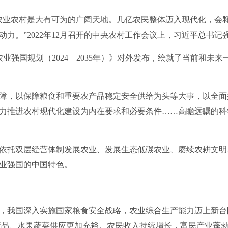
业农村是大有可为的广阔天地。几亿农民整体迈入现代化，会释
力。”2022年12月召开的中央农村工作会议上，习近平总书记
业强国规划（2024—2035年）》对外发布，绘就了当前和未
，以保障粮食和重要农产品稳定安全供给为头等大事，以全面
力推进农村现代化建设为内在要求和必要条件……高瞻远瞩的科
托双层经营体制发展农业、发展生态低碳农业、赓续农耕文明
业强国的中国特色。
我国深入实施国家粮食安全战略，农业综合生产能力迈上新台
水产品、水果蔬菜供应更加充裕。农民收入持续增长，富民产业蓬