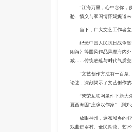
“江海万里，心中念你，便
愁、情义与家国情怀娓娓道来
当下，广大文艺工作者立足
纪念中国人民抗日战争暨世
闹海》等国风作品风靡海内外
减……传统底蕴与时代气质交
“文艺创作方法有一百条、
论述，深刻揭示了文艺创作的
“繁荣互联网条件下新大众文
夏西海固“庄稼汉作家”，到郑
放眼神州，遍布城乡的4万多
戏曲进乡村、全民阅读、艺术