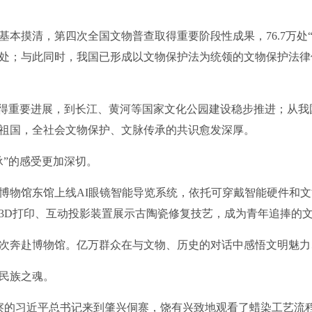
摸清，第四次全国文物普查取得重要阶段性成果，76.7万处“
万处；与此同时，我国已形成以文物保护法为统领的文物保护法
重要进展，到长江、黄河等国家文化公园建设稳步推进；从我国
祖国，全社会文物保护、文脉传承的共识愈发深厚。
”的感受更加深切。
馆东馆上线AI眼镜智能导览系统，依托可穿戴智能硬件和文博
3D打印、互动投影装置展示古陶瓷修复技艺，成为青年追捧的
次奔赴博物馆。亿万群众在与文物、历史的对话中感悟文明魅力
民族之魂。
察的习近平总书记来到肇兴侗寨，饶有兴致地观看了蜡染工艺流