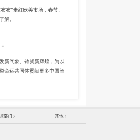
布布”走红欧美市场，春节、
了解。
”
发新气象、铸就新辉煌，为以
类命运共同体贡献更多中国智
发展和改革委员会
境部门
其他
和信息化部
部
资源和社会保障部