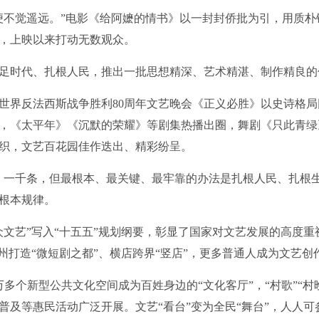
不觉遥远。”电影《给阿嬷的情书》以一封封侨批为引，用质朴
，上映以来打动无数观众。
时代、扎根人民，推出一批思想精深、艺术精湛、制作精良的
界反法西斯战争胜利80周年文艺晚会《正义必胜》以史诗格局
，《太平年》《沉默的荣耀》等剧集热播出圈，舞剧《只此青绿
织，文艺百花园佳作迭出、精彩纷呈。
一千条，但最根本、最关键、最牢靠的办法是扎根人民、扎根生
根本规律。
艺”写入“十五五”规划纲要，彰显了国家对文艺发展的高度重视
州打造“微短剧之都”、横店跨界“竖店”，更多普通人成为文艺创
个新型公共文化空间成为百姓身边的“文化客厅”，“村歌”“村晚
普及等惠民活动广泛开展。文艺“看台”变为全民“舞台”，人人