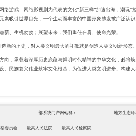
游戏、网络影视剧为代表的文化“新三样”加速出海，潮玩“拉
元素吸引世界目光，一个生动而丰富的中国形象越发被广泛认识
新、生机勃勃；展望未来，我们重任在肩、使命光荣。
造新的历史，对人类文明最大的礼敬就是创造人类文明新形态。
向，承载着深厚历史底蕴与鲜明时代精神的中华文化，必将焕
设、民族复兴伟业筑牢文化根基，为促进人类文明进步、构建人
国防部
国家
部系统门户网站群
地方生态环
科学技术部
工业
公安部
民政
监察委员会
最高人民法院
最高人民检察院
财政部
人力