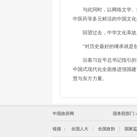
与此同时，以网络文学、网络
中医药等多元鲜活的中国文化
回望过去，中华文化革故鼎
“对历史最好的继承就是创
沿着习近平总书记指引的方
中国式现代化全面推进强国建
慧与东方力量。
外交部
中国政府网
国务院部门
教育部
国家民族事务委员会
链接 ：
全国人大
全国政协
国家
司法部