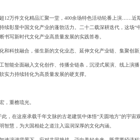
超12万件文化精品汇聚一堂，400余场特色活动轮番上演……近
持续彰显中国文化产业的蓬勃活力。二十二载深耕迭代，这场“
断书写新时代文化产业高质量发展的实践答卷。
和科技融合，催生新的文化业态、延伸文化产业链、集聚创新
智能全面融入文化创作、传播全链条，沉浸式展演、线上演播
软实力持续转化为高质量发展的硬支撑。
宏，重檐琉光。
，在这座承载千年文脉的古老建筑中体悟“天圆地方”的宇宙
明智慧，为大国相处之道注入温润深厚的文化内涵。
速演进背景下，应对共同挑战、迈向美好未来，既需要经济科