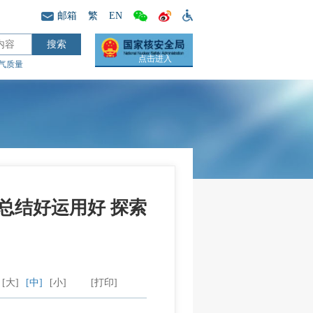
邮箱
繁
EN
点击进入
气质量
总结好运用好 探索
[大]
[中]
[小]
[打印]